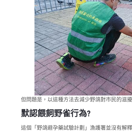
但問題是，以這種方法去減少野鴿對市民的滋擾
默認餵飼野雀行為?
這個「野鴿避孕藥試驗計劃」漁護署並沒有解