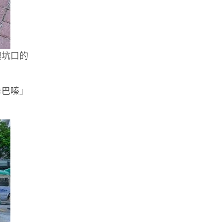
澳坑口的
卡巴嗪」