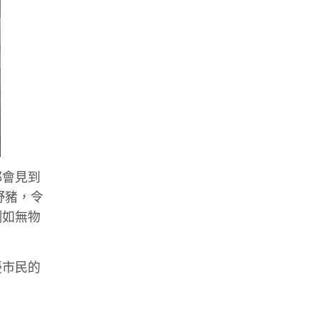
都會見到
野豬，令
例如無物
擾市民的