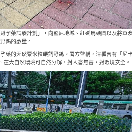
鴿避孕藥試驗計劃」，向堅尼地城、紅磡馬頭圍以及將軍
入野鴿的數量。
避孕藥的天然粟米粒餵飼野鴿。署方聲稱，這種含有「尼
顯副作用，在大自然環境可自然分解，對人畜無害，對環境安全。