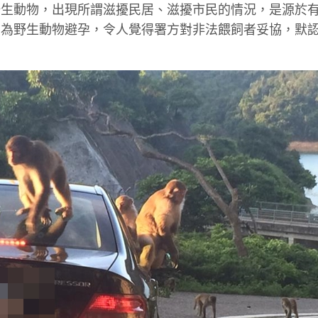
野生動物，出現所謂滋擾民居、滋擾市民的情況，是源於
制為野生動物避孕，令人覺得署方對非法餵飼者妥協，默