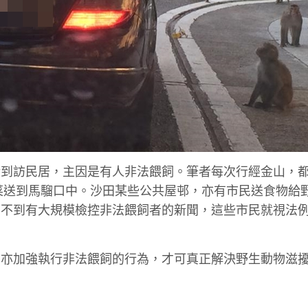
豬到訪民居，主因是有人非法餵飼。筆者每次行經金山，
蕉或蔬菜送到馬騮口中。沙田某些公共屋邨，亦有市民送食物給
看不到有大規模檢控非法餵飼者的新聞，這些市民就視法
，亦加強執行非法餵飼的行為，才可真正解決野生動物滋