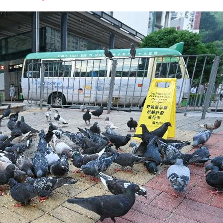
font
font
font
size.
size.
size.