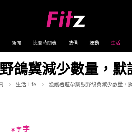
新聞
比賽時間表
裝備
運動
生活
野鴿冀減少數量，默
訊
生活 Life
漁護署避孕藥餵野鴿冀減少數量，默
Increase
字
Reset
Decrease
字
字