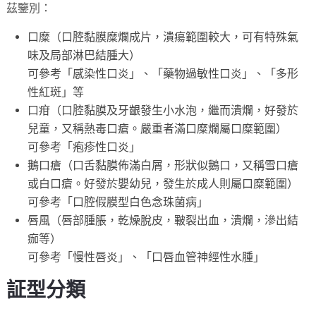
茲鑒別：
口糜（口腔黏膜糜爛成片，潰瘍範圍較大，可有特殊氣
味及局部淋巴結腫大）
可參考「感染性口炎」、「藥物過敏性口炎」、「多形
性紅斑」等
口疳（口腔黏膜及牙齦發生小水泡，繼而潰爛，好發於
兒童，又稱熱毒口瘡。嚴重者滿口糜爛屬口糜範圍）
可參考「疱疹性口炎」
鵝口瘡（口舌黏膜佈滿白屑，形狀似鵝口，又稱雪口瘡
或白口瘡。好發於嬰幼兒，發生於成人則屬口糜範圍）
可參考「口腔假膜型白色念珠菌病」
唇風（唇部腫脹，乾燥脫皮，皸裂出血，潰爛，滲出結
痂等）
可參考「慢性唇炎」、「口唇血管神經性水腫」
証型分類