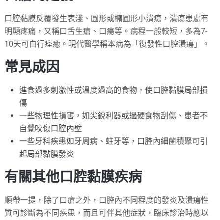
口腔黏膜反覆發生表淺、圓形或橢圓形小潰瘍，潰瘍患處有
明顯疼痛，又稱口舌生瘡、口瘍等。病程一般較短，多為7-
10天可自行痊癒。現代醫學稱本病為「復發性口腔潰瘍」。
常見成因
進食過多刺激性或溫度過高的食物，使口腔黏膜局部損
傷
一些物理性損害，如尖銳利器或過硬食物刮傷、患者不
自覺咬傷口腔內壁
一些牙科疾患如牙周病、蛀牙等，口腔內細菌積聚可引
起局部黏膜發炎
有關其他口腔黏膜疾病
順帶一提，除了口瘡之外，口腔內不同程度的發炎及潰瘍性
質可診斷為不同疾患，而且可伴其他症狀，臨床診治時應以