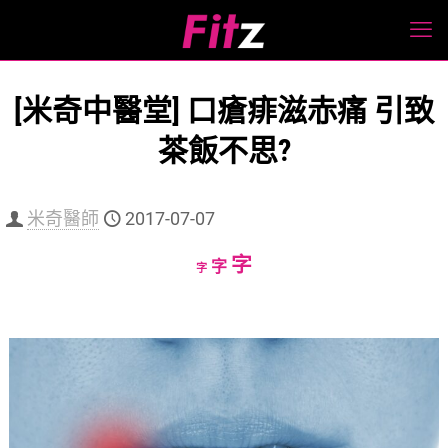
[米奇中醫堂] 口瘡痱滋赤痛 引致
茶飯不思?
米奇醫師
2017-07-07
Increase
字
Reset
Decrease
字
字
font
font
font
size.
size.
size.