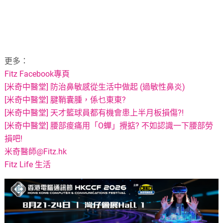
更多：
Fitz Facebook專頁
[米奇中醫堂] 防治鼻敏感從生活中做起 (過敏性鼻炎)
[米奇中醫堂] 腱鞘囊腫，係乜東東?
[米奇中醫堂] 天才籃球員都有機會患上半月板損傷?!
[米奇中醫堂] 腰部痠痛用「O蟬」攪掂? 不如認識一下腰部勞
損吧!
米奇醫師@Fitz.hk
Fitz Life 生活