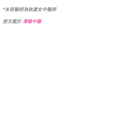
*米奇醫師為執業女中醫師
原文載於
澤聲中醫