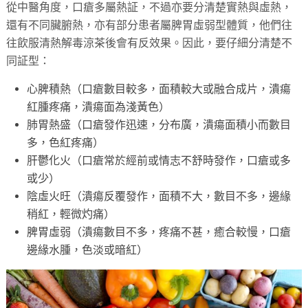
從中醫角度，口瘡多屬熱証，不過亦要分清楚實熱與虛熱，
還有不同臟腑熱，亦有部分患者屬脾胃虛弱型體質，他們往
往飲服清熱解毒涼茶後會有反效果。因此，要仔細分清楚不
同証型：
心脾積熱（口瘡數目較多，面積較大或融合成片，潰瘍
紅腫疼痛，潰瘍面為淺黃色）
肺胃熱盛（口瘡發作迅速，分布廣，潰瘍面積小而數目
多，色紅疼痛）
肝鬱化火（口瘡常於經前或情志不舒時發作，口瘡或多
或少）
陰虛火旺（潰瘍反覆發作，面積不大，數目不多，邊緣
稍紅，輕微灼痛）
脾胃虛弱（潰瘍數目不多，疼痛不甚，癒合較慢，口瘡
邊緣水腫，色淡或暗紅）