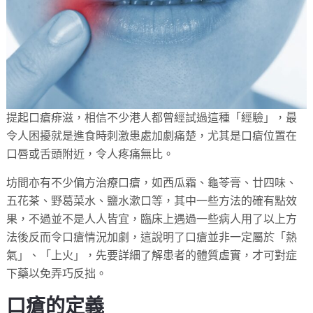
提起口瘡痱滋，相信不少港人都曾經試過這種「經驗」，最
令人困擾就是進食時刺激患處加劇痛楚，尤其是口瘡位置在
口唇或舌頭附近，令人疼痛無比。
坊間亦有不少偏方治療口瘡，如西瓜霜、龜苓膏、廿四味、
五花茶、野葛菜水、鹽水漱口等，其中一些方法的確有點效
果，不過並不是人人皆宜，臨床上遇過一些病人用了以上方
法後反而令口瘡情況加劇，這說明了口瘡並非一定屬於「熱
氣」、「上火」，先要詳細了解患者的體質虛實，才可對症
下藥以免弄巧反拙。
口瘡的定義