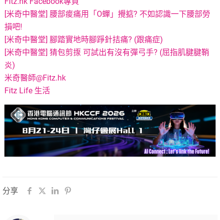
Fitz.hk Facebook專頁
[米奇中醫堂] 腰部痠痛用「O蟬」攪掂? 不如認識一下腰部勞
損吧!
[米奇中醫堂] 腳踏實地時腳踭針拮痛? (跟痛症)
[米奇中醫堂] 猜包剪揼 可試出有沒有彈弓手? (屈指肌腱腱鞘
炎)
米奇醫師@Fitz.hk
Fitz Life 生活
分享