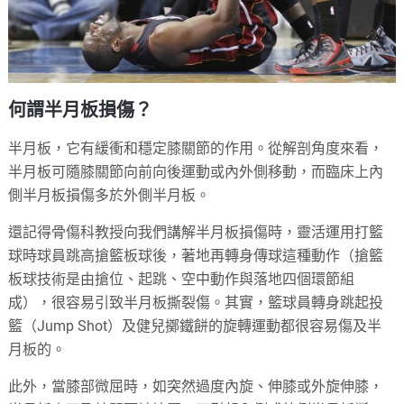
何謂半月板損傷？
半月板，它有緩衝和穩定膝關節的作用。從解剖角度來看，
半月板可隨膝關節向前向後運動或內外側移動，而臨床上內
側半月板損傷多於外側半月板。
還記得骨傷科教授向我們講解半月板損傷時，靈活運用打籃
球時球員跳高搶籃板球後，著地再轉身傳球這種動作（搶籃
板球技術是由搶位、起跳、空中動作與落地四個環節組
成），很容易引致半月板撕裂傷。其實，籃球員轉身跳起投
籃（Jump Shot）及健兒擲鐵餅的旋轉運動都很容易傷及半
月板的。
此外，當膝部微屈時，如突然過度內旋、伸膝或外旋伸膝，