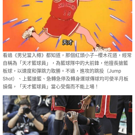
看過《男兒當入樽》都知道，那個紅頭小子—櫻木花道，經常
自稱為「天才籃球員」，為籃球隊中的大前鋒，他擅長搶籃
板球，以速度和彈跳力取勝。不過，進攻的跳投（Jump
Shot）、上籃搶籃、急轉急停及轉身運球傳球均可使半月板
損傷，「天才籃球員」當心受傷而不能上場！