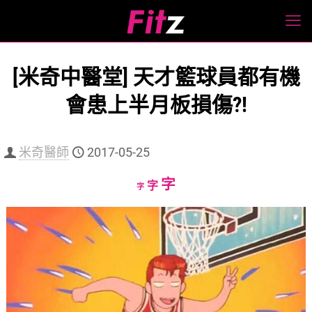
[米奇中醫堂] 天才籃球員都有機
會患上半月板損傷?!
米奇醫師
2017-05-25
Increase
字
Reset
Decrease
字
字
font
font
font
size.
size.
size.