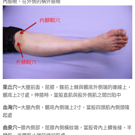
內膝眼，在外側的稱外膝眼
梁丘穴—
大腿前面，屈膝，髂前上棘與髕底外側端的連線上，
髕底上2寸處。伸膝時，當股直肌與股外側肌之間凹陷中
血海穴—
大腿內側，髕底內側端上2寸，當股四頭肌內側頭隆
起處
曲泉穴—
膝內側部，屈膝內側橫紋端，當股骨內上髁後緣，半