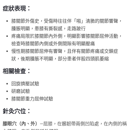
症狀表現：
膝關節外傷史，受傷時往往伴「啪」清脆的關節響聲，
腫脹明顯，患膝有撕裂感，走路跛行
疼痛局限於膝關節內外側，明顯影響膝關節屈伸活動，
檢查時膝關節內側或外側間隙有明顯壓痛
慢性期膝關節屈伸有響聲，且伴有關節疼痛或交鎖症
狀，後期腫脹不明顯，部分患者伴股四頭肌萎縮
相關檢查：
回旋擠壓試驗
研磨試驗
膝關節重力屈伸試驗
針灸穴位：
膝眼穴（內、外）
—屈膝，在髕韌帶兩側凹陷處，在內側的稱