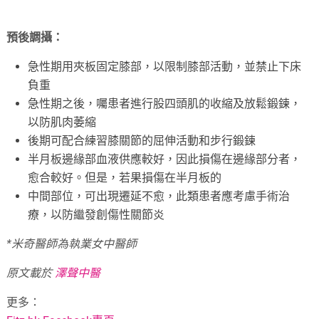
預後調攝：
急性期用夾板固定膝部，以限制膝部活動，並禁止下床
負重
急性期之後，囑患者進行股四頭肌的收縮及放鬆鍛鍊，
以防肌肉萎縮
後期可配合練習膝關節的屈伸活動和步行鍛鍊
半月板邊緣部血液供應較好，因此損傷在邊緣部分者，
愈合較好。但是，若果損傷在半月板的
中間部位，可出現遷延不愈，此類患者應考慮手術治
療，以防繼發創傷性關節炎
*米奇醫師為執業女中醫師
原文載於
澤聲中醫
更多：