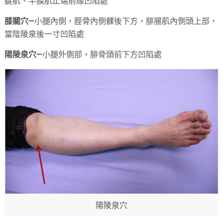
腱肌、半膜肌止端前緣凹陷處
膝關穴—
小腿內側，脛骨內側髁後下方，腓腸肌內側頭上部，
當陰陵泉後一寸凹陷處
陽陵泉穴—
小腿外側部，腓骨頭前下方凹陷處
陽陵泉穴