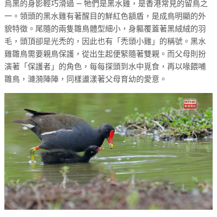
烏黑的身影輕巧滑過 — 牠們是黑水雞，是香港常見的留鳥之
一。領頭的黑水雞有著醒目的鮮紅色額盾，是成鳥明顯的外
貌特徵。尾隨的兩隻雛鳥體型細小，身軀覆蓋著黑絨絨的羽
毛，頭頂卻是光禿的，因此也有「禿頭小雞」的稱號。黑水
雞雛鳥需要親鳥保護，從出生起便緊隨著雙親。而父母則扮
演著「保護者」的角色，每每探頭到水中覓食，再以喙餵哺
雛鳥，漣漪陣陣，同樣盪漾著父母育幼的愛意。