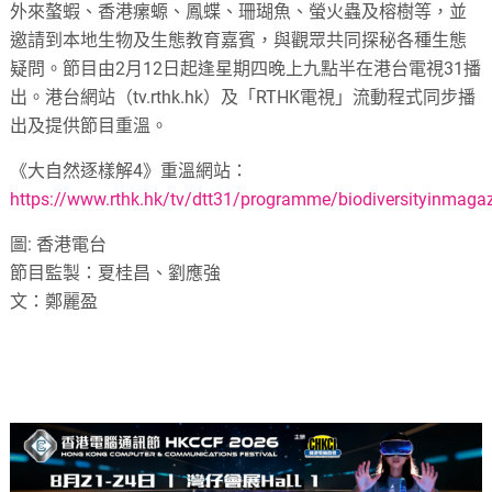
外來螯蝦、香港瘰螈、鳳蝶、珊瑚魚、螢火蟲及榕樹等，並
邀請到本地生物及生態教育嘉賓，與觀眾共同探秘各種生態
疑問。節目由2月12日起逢星期四晚上九點半在港台電視31播
出。港台網站（tv.rthk.hk）及「RTHK電視」流動程式同步播
出及提供節目重溫。
《大自然逐樣解4》重溫網站：
https://www.rthk.hk/tv/dtt31/programme/biodiversityinmaga
圖: 香港電台
節目監製：夏桂昌、劉應強
文：鄭麗盈