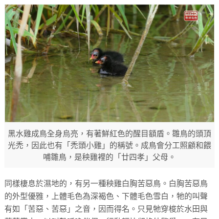
黑水雞成鳥全身烏亮，有著鮮紅色的醒目額盾。雛鳥的頭頂
光禿，因此也有「禿頭小雞」的稱號。成鳥會分工照顧和餵
哺雛鳥，是秧雞裡的「廿四孝」父母。
同樣棲息於濕地的，有另一種秧雞白胸苦惡鳥。白胸苦惡鳥
的外型優雅，上體毛色為深褐色、下體毛色雪白，牠的叫聲
有如「苦惡、苦惡」之音，因而得名。只見牠穿梭於水田與