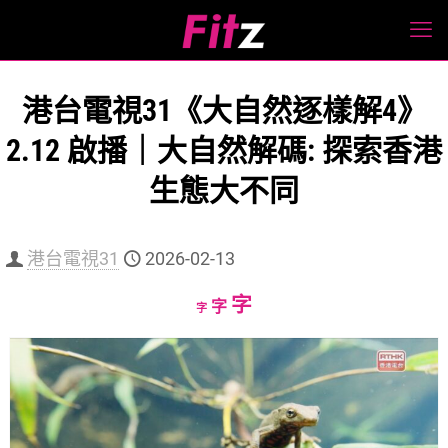
港台電視31《大自然逐樣解4》
2.12 啟播｜大自然解碼: 探索香港
生態大不同
港台電視31
2026-02-13
Increase
字
Reset
Decrease
字
字
font
font
font
size.
size.
size.