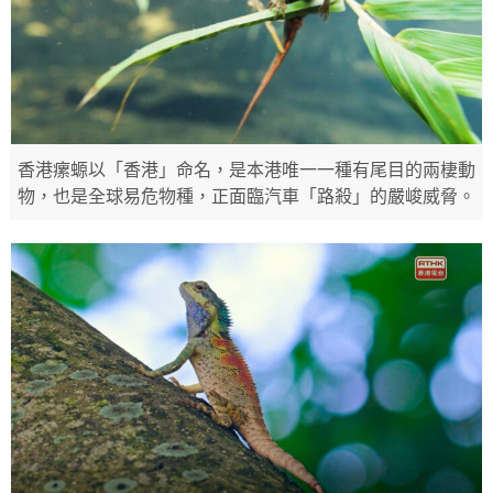
香港瘰螈以「香港」命名，是本港唯一一種有尾目的兩棲動
物，也是全球易危物種，正面臨汽車「路殺」的嚴峻威脅。