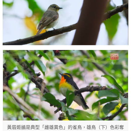
黃眉姬鶲是典型「雌雄異色」的雀鳥，雄鳥（下）色彩奪