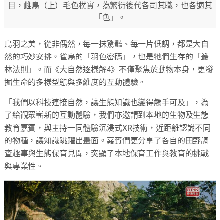
目，雌鳥（上）毛色樸實，為繁衍後代各司其職，也各適其
「色」。
鳥羽之美，從非偶然，每一抹驚豔、每一片低調，都是大自
然的巧妙安排。雀鳥的「羽色密碼」，也是牠們生存的「叢
林法則」。而《大自然逐樣解4》不僅聚焦於動物本身，更發
掘生命的多樣型態與多維度的互動體驗。
「我們以科技連接自然，讓生態知識也變得觸手可及」，為
了給觀眾嶄新的互動體驗，我們亦邀請到本地的生物及生態
教育嘉賓，與主持一同體驗沉浸式XR技術，近距離認識不同
的物種，讓知識跳躍出畫面。嘉賓們更分享了各自的田野調
查趣事與生態保育見聞，突顯了本地保育工作與教育的挑戰
與專業性。