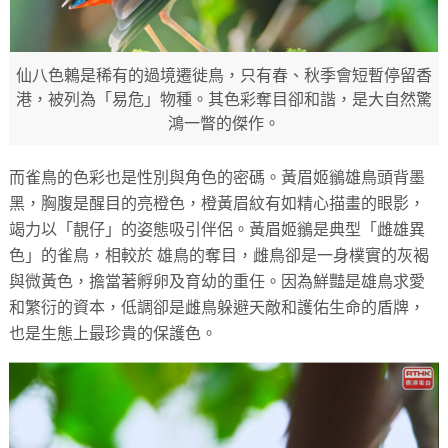
仙八色鶇是稀有的過境遷徙鳥，只有春、秋季會短暫停留香
港，被列為「易危」物種。其色彩奪目卻和諧，是大自然驚
鴻一瞥的傑作。
而雀鳥的色彩也是性別與角色的密碼。黃眉姬鶲雄鳥頭背墨
黑，胸腹是醒目的亮橙色，橙黃眉紋有如精心描畫的眼影，
竭力以「靚仔」的姿態吸引伴侶。黃眉姬鶲是典型「雌雄異
色」的雀鳥，相較於 雄鳥的奪目，雌鳥卻是一身樸實的灰褐
與微黃色，擔當著孵卵及育幼的重任。因為鮮豔是雄鳥求愛
和繁衍的資本，低調卻是雌鳥躲避天敵和護佑生命的盾牌，
也是生態上最珍貴的保護色。