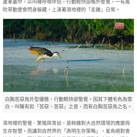
蘆葦叢中，以叫聲呼喚伴侶，行動輕快卻格外警覺，一有風
吹草動便會閃身躲藏，上演著濕地裡的「走雞」日常。
白胸苦惡鳥外型優雅，行動輕快卻警覺。因其下體毛色為雪
白，叫聲有如「苦惡、苦惡」之音，而有白胸苦惡鳥之名。
濕地裡的警覺、繁殖與育幼，是秧雞對大自然環境的應變與
生存智慧。而講到自然界的「高明生存策略」，雀鳥絕對會