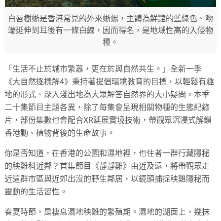
白唇樹蜥是香港常見的外來蜥蜴，主體為鮮豔的藍綠色、吻
端延伸到耳後有一條白線，因而得名，是地域性高的入侵物
種。
「生活不止於城市繁囂，更在於與自然共生。」全新一季
《大自然逐樣解4》秉持著提倡環境教育的目標，以輕鬆有趣
地的形式、深入淺出地為大眾解答自然界的大小疑問。本季
二十集節目主題各異，除了每集會呈現相關物種的生態紀錄
片，部份集數也會配合XR延展實境技術，帶觀眾沉浸式解鎖
香港動、植物背後的生命故事。
你是否知道，在香港的公園和濕地裡，也住者一群行藏隱秘
的秧雞科近鄰？首集節目《靜靜雞》由近及遠，將帶觀眾走
近這群市區與近郊出沒的野生鄰居，以鏡頭捕捉秧雞隱秘而
靈動的生活習性。
春夏時節，是棲息濕地秧雞的繁殖期。濕地的湖面上，幾抹