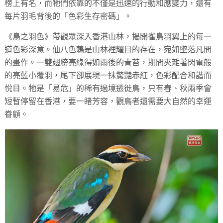
榜上有名，而牠們依靠的不僅是迅速的行動和應變力，還有
每片羽毛背後的「色彩生存密碼」。
《鳥之羽色》帶觀眾深入香港山林，揭開雀鳥羽翼上的每一
道色彩深意。仙八色鶇是山林裡耀目的存在，宛如墜落凡間
的畫作。一雙翅膀亮綠得如雨後的青苔，期間夾雜著閃電般
的亮藍小覆羽，尾下卻展現一抹驚豔赤紅，色彩配合和諧而
悅目。牠是「易危」的稀有過境遷徙鳥，只有春、秋兩季會
短暫停留在香港，要一睹芳容，觀鳥者還需要大自然的幸運
眷顧。