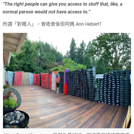
“The right people can give you access to stuff that, like, a
normal person would not have access to.”
所謂「對嘅人」，會唔會係佢阿媽 Ann Hebert?