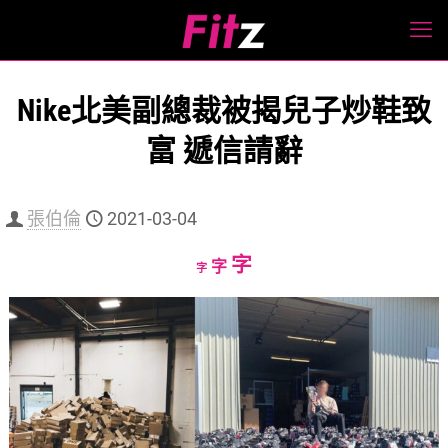
Nike北美副總裁被揭兒子炒鞋致
富 遞信請辭
張伯倫
2021-03-04
Increase
字
Reset
Decrease
字
字
font
font
font
size.
size.
size.