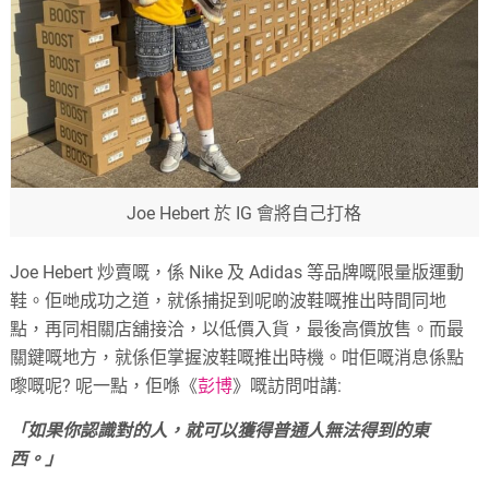
Joe Hebert 於 IG 會將自己打格
Joe Hebert 炒賣嘅，係 Nike 及 Adidas 等品牌嘅限量版運動
鞋。佢哋成功之道，就係捕捉到呢啲波鞋嘅推出時間同地
點，再同相關店舖接洽，以低價入貨，最後高價放售。而最
關鍵嘅地方，就係佢掌握波鞋嘅推出時機。咁佢嘅消息係點
嚟嘅呢? 呢一點，佢喺《
彭博
》嘅訪問咁講:
「如果你認識對的人，就可以獲得普通人無法得到的東
西。」