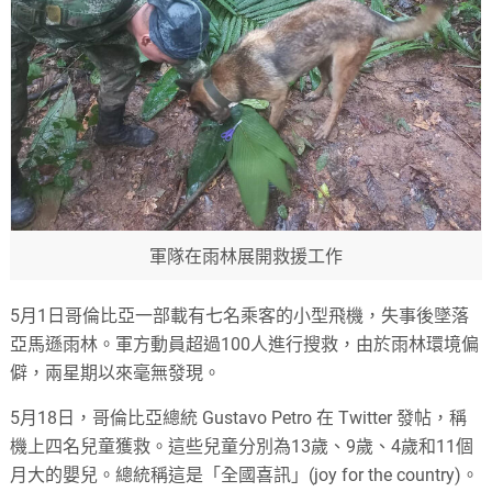
軍隊在雨林展開救援工作
5月1日哥倫比亞一部載有七名乘客的小型飛機，失事後墜落
亞馬遜雨林。軍方動員超過100人進行搜救，由於雨林環境偏
僻，兩星期以來毫無發現。
5月18日，哥倫比亞總統 Gustavo Petro 在 Twitter 發帖，稱
機上四名兒童獲救。這些兒童分別為13歲、9歲、4歲和11個
月大的嬰兒。總統稱這是「全國喜訊」(joy for the country)。