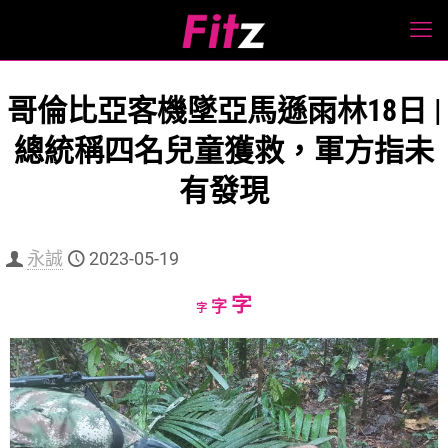
哥倫比亞客機墜亞馬遜雨林18日 |
總統稱四名兒童獲救，軍方指未
有發現
永誠
2023-05-19
Increase
字
Reset
Decrease
字
字
font
font
font
size.
size.
size.