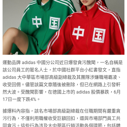
運動品牌 adidas 中國分公司近日爆發貪污醜聞，一名自稱是
該公司員工的匿名人士，於中國社群平台小紅書發文，直指
adidas 大中華區市場部高級副總裁及其團隊涉嫌職場霸凌、
收受回佣。儘管該篇文章隨後被刪除，但已在網路上引發軒
然大波。受醜聞影響，在德國上市的 adidas 股價暴跌，6月
17日一度下跌4%。
據爆料內容指，該名市場部高級副總裁在任職期間有嚴重貪
污行為，不僅利用職權收受巨額回扣，還與市場部門員工共
同貪污。這些行為涉及大中華區行銷活動各個環節，包括體