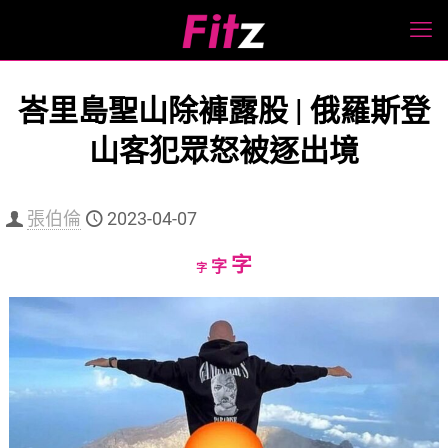
峇里島聖山除褲露股 | 俄羅斯登
山客犯眾怒被逐出境
張伯倫
2023-04-07
Increase
字
Reset
Decrease
字
字
font
font
font
size.
size.
size.