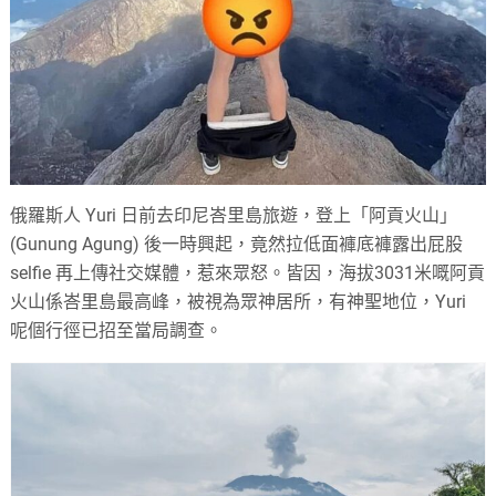
俄羅斯人 Yuri 日前去印尼峇里島旅遊，登上「阿貢火山」
(Gunung Agung) 後一時興起，竟然拉低面褲底褲露出屁股
selfie 再上傳社交媒體，惹來眾怒。皆因，海拔3031米嘅阿貢
火山係峇里島最高峰，被視為眾神居所，有神聖地位，Yuri
呢個行徑已招至當局調查。