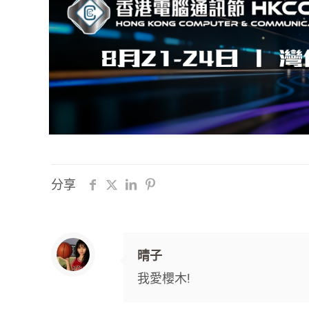
分享
晴子
我愛櫻木!