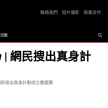
聯絡我們
短片攝影
商業合作
活動
 | 網民搜出真身計
| 網民搜出真身計劃成立應援團