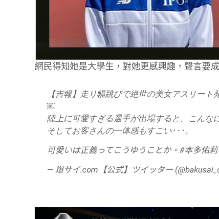
網民得知她是大學生，對她更感興趣，聲言要
【吉報】走り幅跳びで絶世の美女アスリート
￼
陸上に可愛すぎる選手が出場すると、こんな
そしてお客さんの一体感もすごい･･･。
可愛いは正義ってこうゆうことか。
#本多佑莉
— 爆サイ.com【公式】ツイッター (@bakusai_