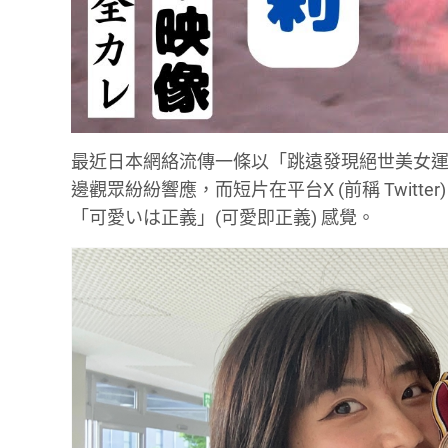
最近日本網絡流傳一條以「跳遠發現絕世美女運
邊觀眾紛紛響應，而短片在平台X (前稱 Twit
「可愛いは正義」(可愛即正義) 感覺。