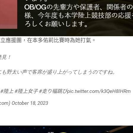
成立應援團，在本多佑莉比賽時為她打氣。
発見！
にも野太い声で客席が盛り上がってしまうのですね。
#陸上
#陸上女子
#走り幅跳び
pic.twitter.com/k3QeH8IHRm
com)
October 18, 2023