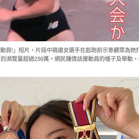
動員!」短片，片段中跳遠女選手在起跑前示意觀眾為她
ter) 的瀕覽量超過250萬。網民鍾情該運動員的樣子及舉動