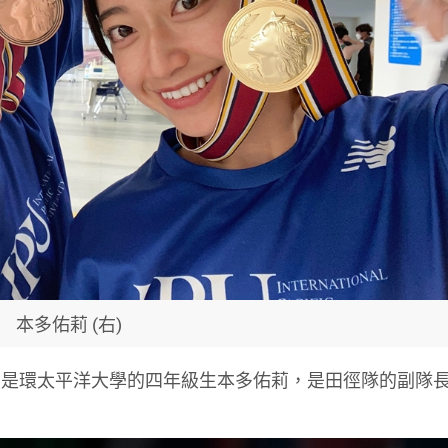
本多佑莉 (右)
員是環太平洋大學的四年級生本多佑莉，是田徑隊的副隊