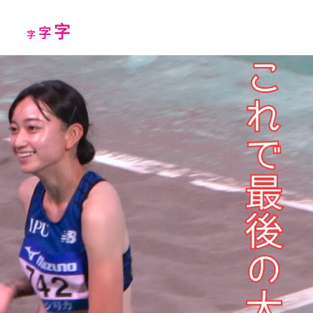
Increase
字
Reset
Decrease
字
字
font
font
font
size.
size.
size.