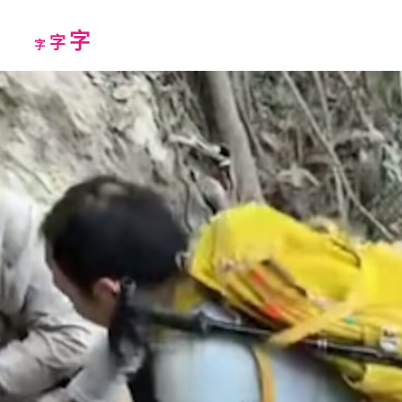
Increase
字
Reset
Decrease
字
字
font
font
font
size.
size.
size.