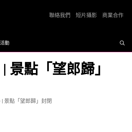
聯絡我們
短片攝影
商業合作
活動
| 景點「望郎歸」
| 景點「望郎歸」封閉