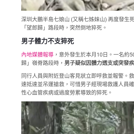
深圳大鵬半島七娘山 (又稱七姊妹山) 再度發
「望郎歸」路段時，突然倒地猝死。
男子體力不支猝死
內地媒體報導
，意外發生於本月10日。一名約
歸」嶺脊路段時，
男子疑似因體力透支或突發
同行人員與附近登山客見狀立即呼救並報警。
速抵達並吊運搶救，可惜男子經現場救護人員
性心血管疾病或過度勞累導致的猝死。