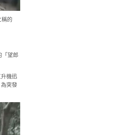
之稱的
的「望郎
直升機迅
，為突發