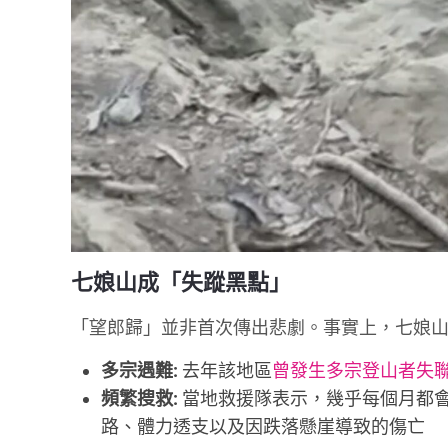
七娘山成「失蹤黑點」
「望郎歸」並非首次傳出悲劇。事實上，七娘山
多宗遇難:
去年該地區
曾發生多宗登山者失
頻繁搜救:
當地救援隊表示，幾乎每個月都
路、體力透支以及因跌落懸崖導致的傷亡