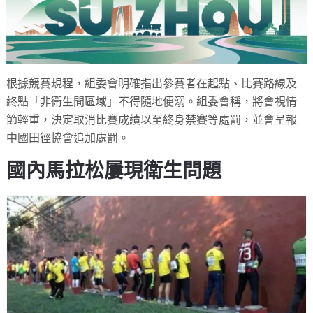
根據競賽規程，組委會明確指出參賽者在起點、比賽路線及
終點「非衛生間區域」不得隨地便溺。組委會稱，將會視情
節輕重，決定取消比賽成績以至終身禁賽等處罰，並會呈報
中國田徑協會追加處罰。
國內馬拉松屢現衛生問題