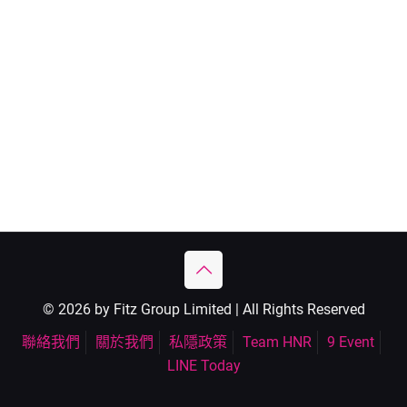
© 2026 by Fitz Group Limited | All Rights Reserved
聯絡我們
關於我們
私隱政策
Team HNR
9 Event
LINE Today