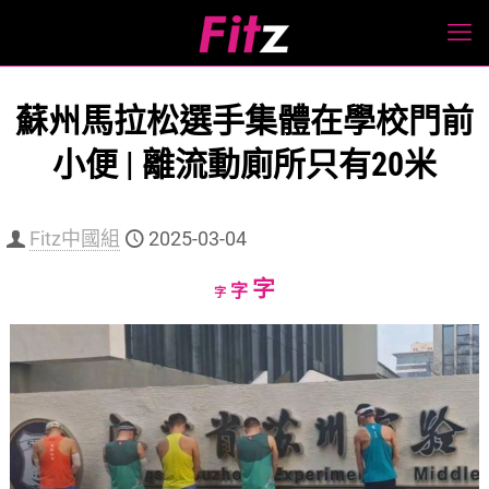
蘇州馬拉松選手集體在學校門前
小便 | 離流動廁所只有20米
Fitz中國組
2025-03-04
Increase
字
Reset
Decrease
字
字
font
font
font
size.
size.
size.