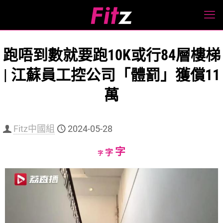
跑唔到數就要跑10K或行84層樓梯
| 江蘇員工控公司「體罰」獲償11
萬
Fitz中國組
2024-05-28
Increase
字
Reset
Decrease
字
字
font
font
font
size.
size.
size.