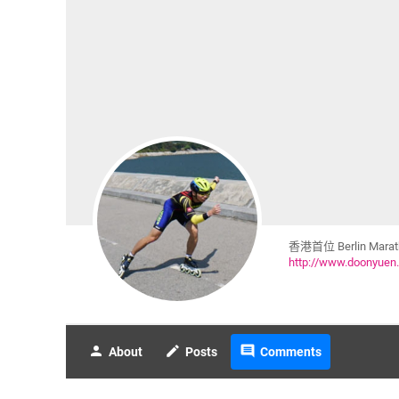
香港首位 Berlin Ma
http://www.doonyuen
person
create
comment
About
Posts
Comments