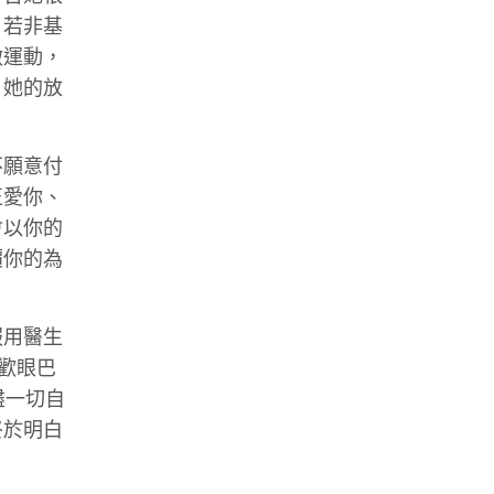
，若非基
做運動，
，她的放
不願意付
正愛你、
會以你的
價你的為
服用醫生
歡眼巴
盡一切自
終於明白