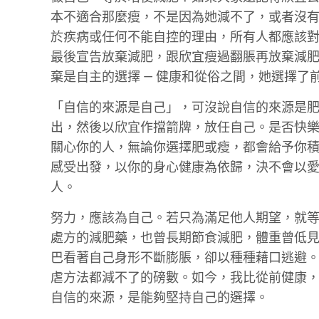
本不適合那麼瘦，不是因為她減不了，或者沒
於疾病或任何不能自控的理由，所有人都應該
最後宣告放棄減肥，跟欣宜瘦過翻脹再放棄減
棄是自主的選擇 — 健康和從俗之間，她選擇了
「自信的來源是自己」，可沒說自信的來源是
出，然後以欣宜作擋箭牌，放任自己。是否快
關心你的人，無論你選擇肥或瘦，都會給予你
感受出發，以你的身心健康為依歸，決不會以
人。
努力，應該為自己。若只為滿足他人期望，就
處方的減肥藥，也曾長期節食減肥，體重曾低見
巴看著自己身形不斷膨脹，卻以種種藉口逃避。
虐方法都減不了的磅數。如今，我比從前健康
自信的來源，是能夠堅持自己的選擇。