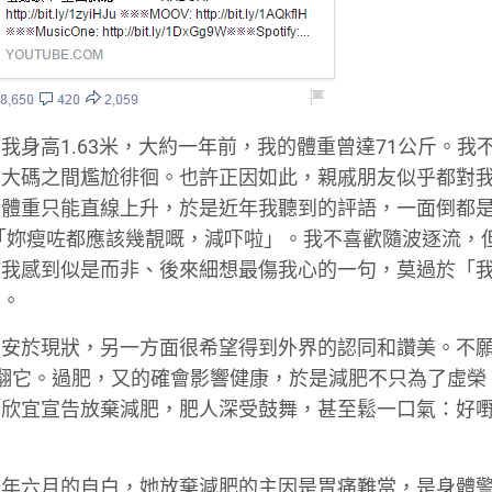
身高1.63米，大約一年前，我的體重曾達71公斤。我
和大碼之間尷尬徘徊。也許正因如此，親戚朋友似乎都對
，體重只能直線上升，於是近年我聽到的評語，一面倒都
、「妳瘦咗都應該幾靚嘅，減吓啦」。我不喜歡隨波逐流，
教我感到似是而非、後來細想最傷我心的一句，莫過於「
」。
想安於現狀，另一方面很希望得到外界的認同和讚美。不
翻它。過肥，又的確會影響健康，於是減肥不只為了虛榮
。欣宜宣告放棄減肥，肥人深受鼓舞，甚至鬆一口氣：好
去年六月的自白，她放棄減肥的主因是胃痛難當，是身體