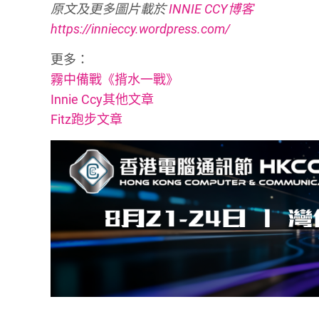
原文及更多圖片載於
INNIE CCY博客
https://innieccy.wordpress.com/
更多：
霧中備戰《揹水一戰》
Innie Ccy其他文章
Fitz跑步文章