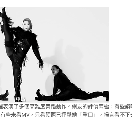
font
font
font
size.
size.
size.
裡表演了多個高難度舞蹈動作。網友的評價兩極，有些讚
有些未看MV，只看硬照已抨擊她「重口」，揚言看不下