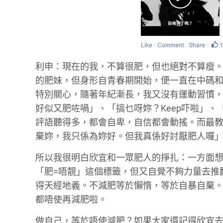
利申：現在的我，不算很肥，但也絕對不算瘦。我
的肥妹，但身形自青春期開始，便一直在中碼
特別關心，隨著年紀漸長，我又沒有運動習慣
好似又肥咗喎」、「搞乜呀妳？Keep吓啦」
評語聽得多，都會自卑，自信都會動搖。而最
棄妳，我只係為妳好。但我真係好討厭肥人囉
所以我很明白欣宜和一眾肥人的掙扎：一方面
「肥=唔靚」這個標籤，但又自覺不夠力量去推
得天經地義。不減肥等於懶惰，等於自暴自棄
都唔使再減肥啦。
做自己，等於唔使減肥？如果大家還記得欣宜