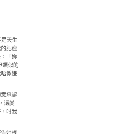
不是天生
我的肥瘦
是：「妳
但類似的
我唔係嫌
願意承認
，還變
嘢，咁我
警告她根