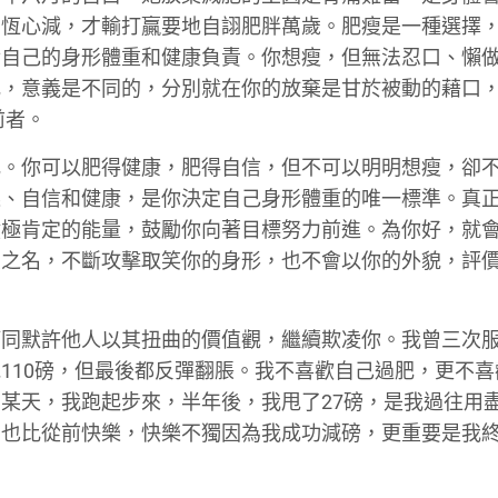
有恆心減，才輸打贏要地自詡肥胖萬歲。肥瘦是一種選擇
對自己的身形體重和健康負責。你想瘦，但無法忍口、懶
肥，意義是不同的，分別就在你的放棄是甘於被動的藉口
前者。
肥。你可以肥得健康，肥得自信，但不可以明明想瘦，卻
樂、自信和健康，是你決定自己身形體重的唯一標準。真
積極肯定的能量，鼓勵你向著目標努力前進。為你好，就
愛之名，不斷攻擊取笑你的身形，也不會以你的外貌，評
等同默許他人以其扭曲的價值觀，繼續欺凌你。我曾三次
110磅，但最後都反彈翻脹。我不喜歡自己過肥，更不喜
某天，我跑起步來，半年後，我甩了27磅，是我過往用
，也比從前快樂，快樂不獨因為我成功減磅，更重要是我