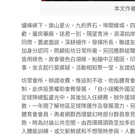
本文作者
爐峰峽下，旗山星火，九約界石，埠開維城，
歡，屠房藥廠，送君一別，隔望青洲，浪濤拍
同儕，置處面談，深耕細作，發揮所長，聯誼
加身分認同，照顧街坊日常所需，另回應群組
皆用綠色，故會徽色白湖綠，船錨中正穩固，
事，坐言起行莫遲疑，活動相知聚一堂，友誼
坊眾會所，辦證收費，惟這則不收，他指體育
制，此供投票權助會務發展，「自小接觸外國
足球隊總監盧光中，其後加入任總務，辦外援
散，一年間了解地區足球隊運作及發展潛力，
體育會會員，再者網群西環變幻時部分群員意
跑，時為討論公共空間，由西環碼頭跑至加多
入體能訓練，或欠新鮮感和不想限時參與，人