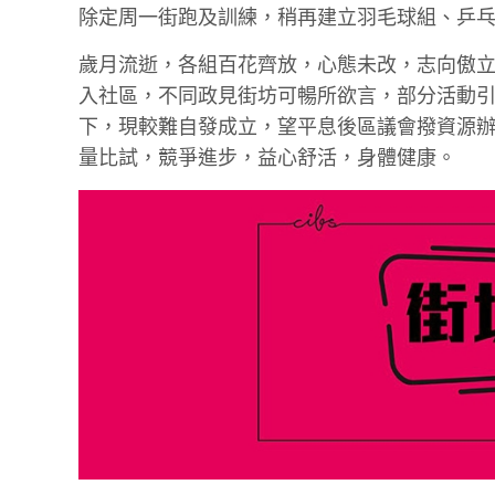
除定周一街跑及訓練，稍再建立羽毛球組、乒
歲月流逝，各組百花齊放，心態未改，志向傲
入社區，不同政見街坊可暢所欲言，部分活動
下，現較難自發成立，望平息後區議會撥資源
量比試，競爭進步，益心舒活，身體健康。