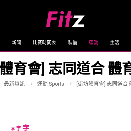
新聞
比賽時間表
裝備
運動
生活
坊體育會] 志同道合 體
最新資訊
運動 Sports
[街坊體育會] 志同道合
Increase
字
Reset
Decrease
字
字