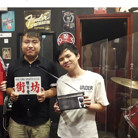
font
font
font
size.
size.
size.