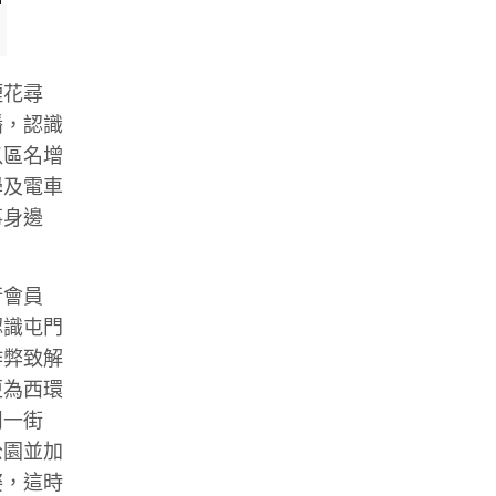
煙花尋
播，認識
以區名增
學及電車
事身邊
行會員
認識屯門
作弊致解
更為西環
周一街
公園並加
姿，這時