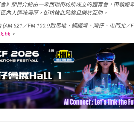
育會》節目介紹由一眾西環街坊所成立的體育會，帶領聽
見區內人情味濃厚，街坊彼此熟絡且樂於互助。
M 621／FM 100.9跑馬地、銅鑼灣、灣仔、屯門北／FM 
hk.hk
。