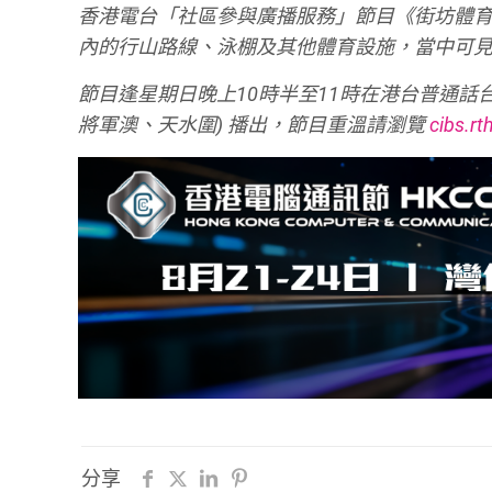
香港電台「社區參與廣播服務」節目《街坊體
內的行山路線、泳棚及其他體育設施，當中可
節目逢星期日晚上10時半至11時在港台普通話台 (A
將軍澳、天水圍) 播出，節目重溫請瀏覽
cibs.rt
分享