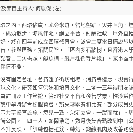
及節目主持人: 何駿傑 (左)
四環之內，西環佔廣，軌旁米倉，營地盤踞，火井咀角，
岸，碼頭散步，涼風伴隨，網立平台，討論社政，戶外直
友好，終在四年前成立西環體育會，該會主席雷日楠說想
聲音，參與區務，拓闊民智，「區內多石牆樹，且香港大
印記昔日三角碼頭，鹹魚欄、艇戶埋街等片段」。家事區
結伴情不變。
會沒有固定會址，會費難予街坊租場、消費等優惠，現實
足球文化，研究如何營運和培育文化，二零一三年得朋友
球員註冊及工作簽證，管理社交平台和發售季票，惟涉嫌
另讀中學時辦青松體育會，辦桌球聯賽和比賽，部分成員
見示共享體育設施，意見一致，決定立會，一蹴而就」。
近街公園，三四十人，熱鬧浩蕩，數月後集合點改到中山
數不升反跌，「訓練包括拉筋、練氣、鍛練肌肉及改善跑