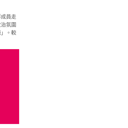
群成員走
政治氛圍
源」。較