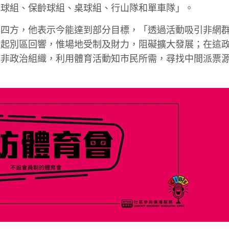
乓球組、保齡球組、桌球組、行山隊和單車隊」。
立四方，他表示今能達到部分目標，「透過活動吸引非網
引起別區回響，惟場地受制及財力，阻礙擴大發展；在這
辦非政治組織，利用體育活動知市民所需，尋找中間派票