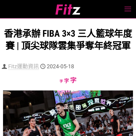
香港承辦 FIBA 3×3 三人籃球年度
賽 | 頂尖球隊雲集爭奪年終冠軍
Fitz運動資訊
2024-05-18
Increase
字
Reset
Decrease
字
字
font
font
font
size.
size.
size.