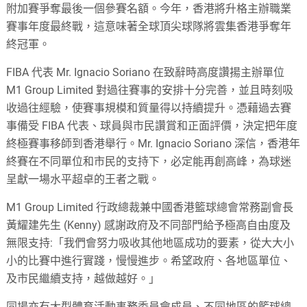
附加賽爭奪最後一個參賽名額。今年，香港將升格主辦職業
賽事年度最終戰，這意味著全球頂尖球隊將雲集香港爭奪年
終冠軍。
FIBA 代表 Mr. Ignacio Soriano 在致辭時高度讚揚主辦單位
M1 Group Limited 對過往賽事的安排十分完善，並且時刻吸
收過往經驗，使賽事規模和質量得以持續提升。憑藉過去賽
事備受 FIBA 代表、球員與市民讚賞和正面評價，決定把年度
終極賽事移師到香港舉行。Mr. Ignacio Soriano 深信，香港年
終賽在不同單位和市民的支持下，必定能再創高峰，為球迷
呈獻一場水平超卓的王者之戰。
M1 Group Limited 行政總裁兼中國香港籃球總會常務副會長
黃耀建先生 (Kenny) 感謝政府及不同部門給予極高自由度及
無限支持:「我們會努力吸收其他地區成功的要素，從大大小
小的比賽中進行實踐，慢慢進步。希望政府、各地區單位、
及市民繼續支持，越做越好。」
同場亦有大型體育活動事務委員會成員、不同地區的籃球總