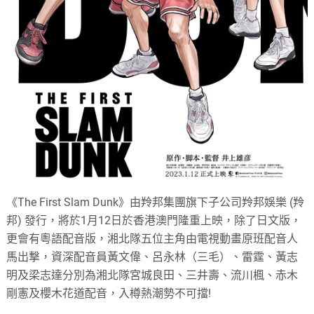
《The First Slam Dunk》由羚邦集團旗下子公司羚邦娛樂 (羚
邦) 發行，將於1月12日於香港澳門隆重上映，除了日文版，
更會有粵語配音版，湘北隊五位主角由電視動畫原班配音人
馬出撃，資深配音員黃文偉、呂永林（三毛）、雷霆、黃志
明及梁志達分別為湘北隊宮城良田、三井壽、流川楓、赤木
剛憲及櫻木花道配音，入樽熱潮勢不可擋!