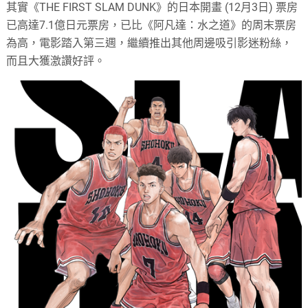
其實《THE FIRST SLAM DUNK》的日本開畫 (12月3日) 票房
已高達7.1億日元票房，已比《阿凡達：水之道》的周末票房
為高，電影踏入第三週，繼續推出其他周邊吸引影迷粉絲，
而且大獲激讚好評。