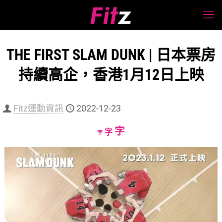
THE FIRST SLAM DUNK | 日本票房
持續高企，香港1月12日上映
Fitz運動資訊
2022-12-23
Increase
字
Reset
Decrease
字
字
font
font
font
size.
size.
size.