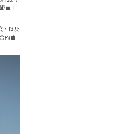
侖戰車上
度，以及
組合的首