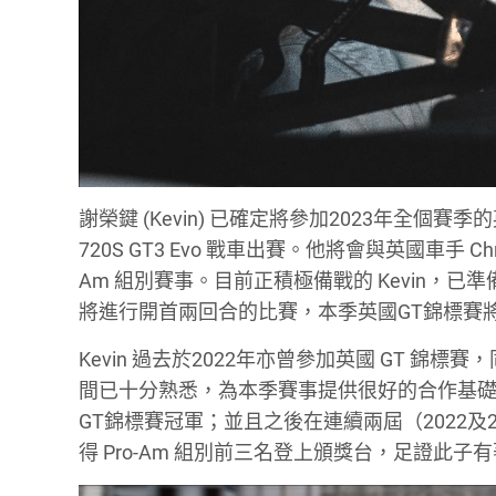
謝榮鍵 (Kevin) 已確定將參加2023年全個賽季的英國
720S GT3 Evo 戰車出賽。他將會與英國車手 Chris F
Am 組別賽事。目前正積極備戰的 Kevin，已準
將進行開首兩回合的比賽，本季英國GT錦標賽
Kevin 過去於2022年亦曾參加英國 GT 錦標賽，同樣是跟
間已十分熟悉，為本季賽事提供很好的合作基礎。謝榮
GT錦標賽冠軍；並且之後在連續兩屆（2022及2023
得 Pro-Am 組別前三名登上頒獎台，足證此