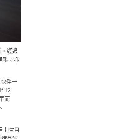
面。經過
車手，亦
技術伙伴一
 12
季軍而
。
賽場上奪目
質精品汽