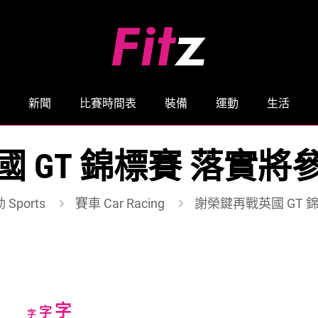
新聞
比賽時間表
裝備
運動
生活
 GT 錦標賽 落實
 Sports
賽車 Car Racing
謝榮鍵再戰英國 GT 
Increase
字
Reset
Decrease
字
字