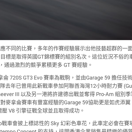
適應不同的比賽，多年的作賽經驗展示出他技藝超群的一
目標是取得英國GT錦標賽的組別名次。這位近況不俗的
，通過激烈的競爭累積更多 GT 賽經驗。
拿侖 720S GT3 Evo 賽車為戰駒，並由Garage 59 擔任
隊去年已曾用此新戰車參加阿聯酋海灣12小時耐力賽 (Gulf
d Cheever III 以及另一港將許建德出戰並奪得 Pro-Am 組別
麥拿侖賽車有豐富經驗的Garage 59協助更是如虎添翼
輪增壓 V8 引擎征戰全球並且取得成功。
0S GT3 Evo戰車會披上標誌性的 Sky 幻彩色車花，此車定必會在
empo Concept 的支持，這間香港企業銷售最精緻的優