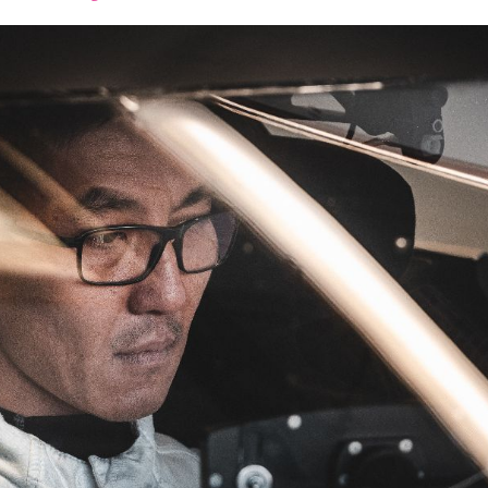
font
font
font
size.
size.
size.