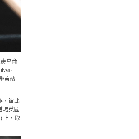
3號麥拿侖
ver-
賽季首站
 合作，彼此
人首場英國
) 上，取