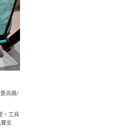
要高鐵/
要。工具
比賽支