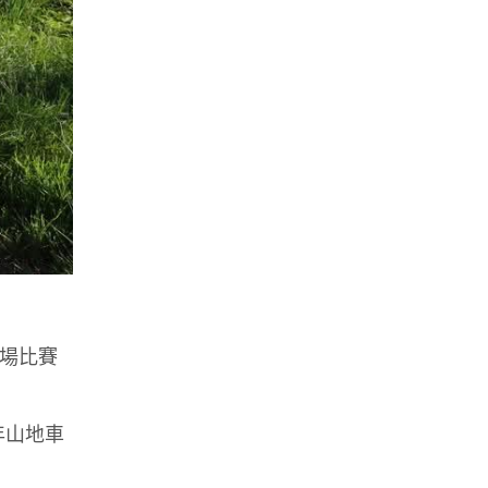
兩場比賽
年山地車