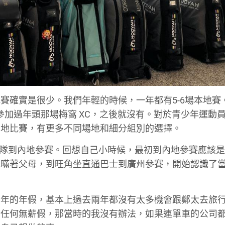
賽確實是很少。我們年輕的時候，一年都有5-6場本地賽
只參加過年頭那場梅窩 XC，之後就沒有。對於青少年運動
內地比賽，有更多不同場地和細分組別的選擇。
就帶隊到內地參賽。回想自己小時候，最初到內地參賽應該是2
包暪著父母，到旺角坐直通巴士到廣州參賽，開始認識了
全年的年假，基本上過去兩年都沒有太多機會跟鄭太去旅
請任何無薪假，那當時的我沒有辦法，如果連單車的公司