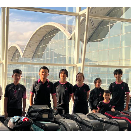
font
font
font
size.
size.
size.