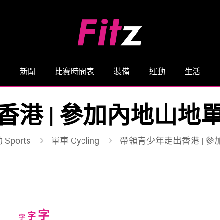
新聞
比賽時間表
裝備
運動
生活
香港 | 參加內地山地
 Sports
單車 Cycling
帶領青少年走出香港 | 
Increase
字
Reset
Decrease
字
字