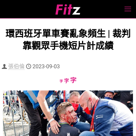
環西班牙單車賽亂象頻生 | 裁判
靠觀眾手機短片計成績
張伯倫
2023-09-03
Increase
字
Reset
Decrease
字
字
font
font
font
size.
size.
size.