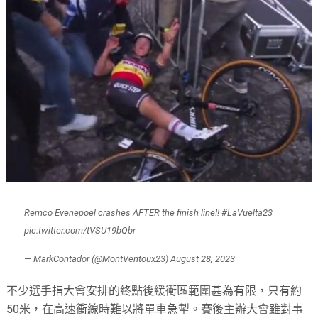
Remco Evenepoel crashes AFTER the finish line!!
#LaVuelta23
pic.twitter.com/tVSU19bQbr
— MarkContador (@MontVentoux23)
August 28, 2023
不少選手指大會安排的終點後緩衝區範圍甚為有限，只有約
50米，在高速衝線時難以將單車急掣。賽後主辦大會雖對事