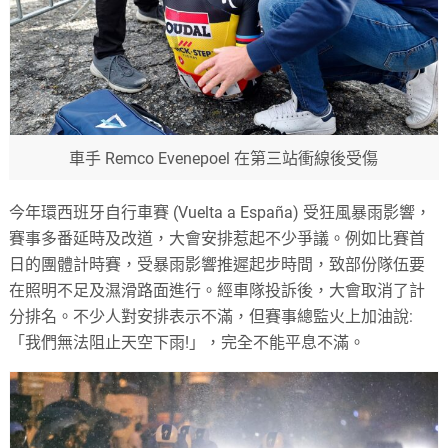
車手 Remco Evenepoel 在第三站衝線後受傷
今年環西班牙自行車賽 (Vuelta a España) 受狂風暴雨影響，
賽事多番延時及改道，大會安排惹起不少爭議。例如比賽首
日的團體計時賽，受暴雨影響推遲起步時間，致部份隊伍要
在照明不足及濕滑路面進行。經車隊投訴後，大會取消了計
分排名。不少人對安排表示不滿，但賽事總監火上加油說:
「我們無法阻止天空下雨!」，完全不能平息不滿。