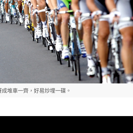
賽成堆車一齊，好易炒埋一碟。