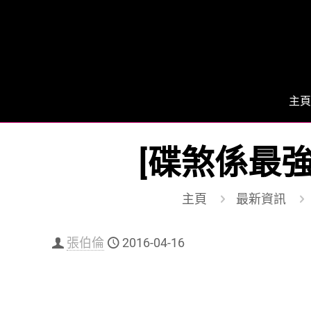
主頁
[碟煞係最強
主頁
最新資訊
張伯倫
2016-04-16