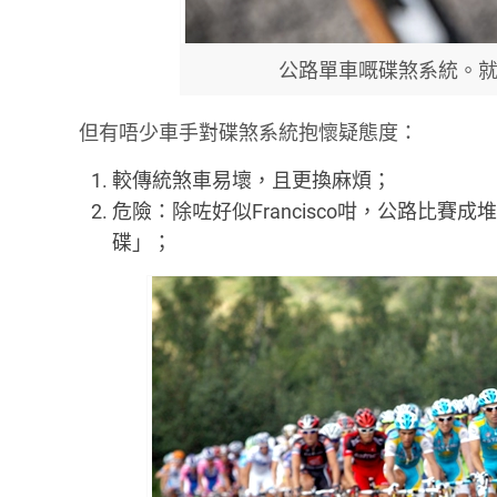
公路單車嘅碟煞系統。就咁
但有唔少車手對碟煞系統抱懷疑態度：
較傳統煞車易壞，且更換麻煩；
危險：除咗好似Francisco咁，公路比
碟」；