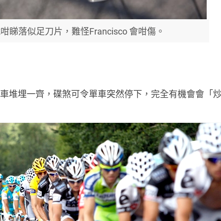
睇落似足刀片，難怪Francisco 會咁傷。
賽成堆車堆埋一齊，碟煞可令單車突然停下，完全有機會會「