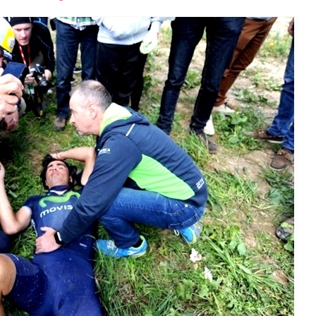
font
font
font
size.
size.
size.