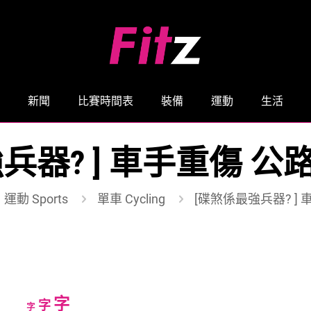
新聞
比賽時間表
裝備
運動
生活
兵器? ] 車手重傷 
運動 Sports
單車 Cycling
[碟煞係最強兵器? ]
Increase
字
Reset
Decrease
字
字