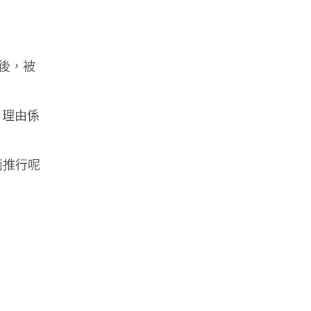
之後，被
，理由係
面推行呢