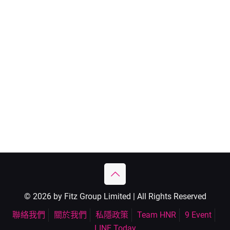
© 2026 by Fitz Group Limited | All Rights Reserved
聯絡我們
關於我們
私隱政策
Team HNR
9 Event
LINE Today