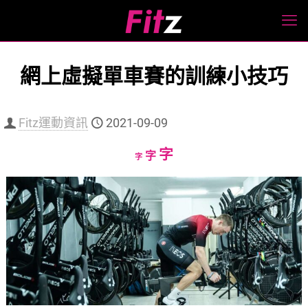
網上虛擬單車賽的訓練小技巧
Fitz運動資訊
2021-09-09
Increase
字
Reset
Decrease
字
字
font
font
font
size.
size.
size.