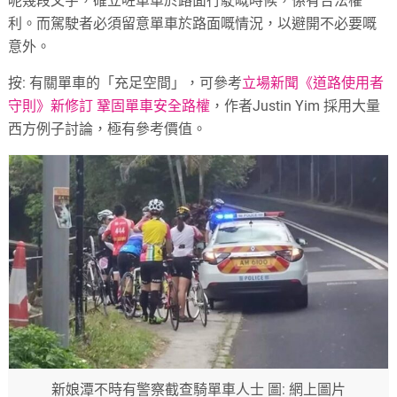
呢幾段文字，確立咗單車於路面行駛嘅時候，係有合法權
利。而駕駛者必須留意單車於路面嘅情況，以避開不必要嘅
意外。
按: 有關單車的「充足空間」，可參考
立場新聞《道路使用者
守則》新修訂 鞏固單車安全路權
，作者Justin Yim 採用大量
西方例子討論，極有參考價值。
新娘潭不時有警察截查騎單車人士 圖: 網上圖片