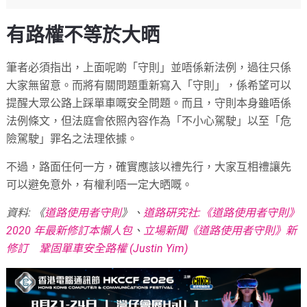
有路權不等於大晒
筆者必須指出，上面呢啲「守則」並唔係新法例，過往只係
大家無留意。而將有關問題重新寫入「守則」，係希望可以
提醒大眾公路上踩單車嘅安全問題。而且，守則本身雖唔係
法例條文，但法庭會依照內容作為「不小心駕駛」以至「危
險駕駛」罪名之法理依據。
不過，路面任何一方，確實應該以禮先行，大家互相禮讓先
可以避免意外，有權利唔一定大晒嘅。
資料: 《
道路使用者守則
》、
道路硏究社:《道路使用者守則》
2020 年最新修訂本懶人包
、
立場新聞《道路使用者守則》新
修訂 鞏固單車安全路權 (Justin Yim)