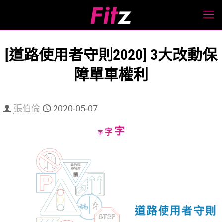
[道路使用者守則2020] 3大改動保
障單車權利
張伯倫
2020-05-07
Increase
字
Reset
Decrease
字
字
font
font
font
size.
size.
size.