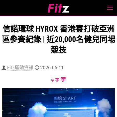
信諾環球 HYROX 香港賽打破亞洲
區參賽紀錄 | 近20,000名健兒同場
競技
Fitz運動資訊
2026-05-11
Increase
字
Reset
Decrease
字
字
font
font
font
size.
size.
size.