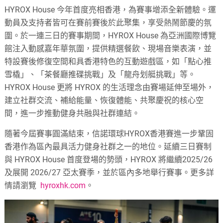
HYROX House 今年首度亮相香港，為賽事增添全新體驗。運
動員及支持者皆可在賽前賽後於此聚集，享受熱鬧節慶的氛
圍。於一連三日的賽事期間，HYROX House 為亞洲國際博覽
館注入動感嘉年華氛圍，提供精選餐飲、現場音樂表演，並
特設賽後修復空間和具香港特色的互動遊戲區，如「點心推
雪橇」、「茶餐廳推碟挑戰」及「龍舟划艇挑戰」等。
HYROX House 更將 HYROX 的生活理念由賽場延伸至場外，
建立社群交流、補給能量、恢復體能、共聚慶祝的核心空
間，進一步推動健身共融與社群連結。
隨著今屆賽事圓滿結束，信諾環球HYROX香港賽進一步鞏固
香港作為區內最具活力健身社群之一的地位。延續三日賽制
與 HYROX House 首度登場的勢頭，HYROX 將繼續2025/26
及展開 2026/27 亞太賽季，並於區內多地舉行賽事。更多詳
情請瀏覽
hyroxh
k.com
。