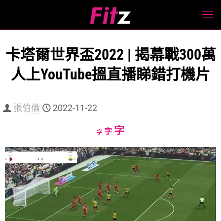
卡塔爾世界盃2022 | 揭幕戰300萬
人上YouTube搵直播睇錯打機片
張伯倫
2022-11-22
Increase
字
Reset
Decrease
字
字
font
font
font
size.
size.
size.