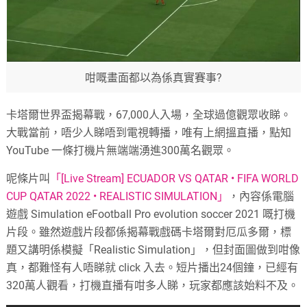
咁嘅畫面都以為係真實賽事?
卡塔爾世界盃揭幕戰，67,000人入場，全球過億觀眾收睇。
大戰當前，唔少人睇唔到電視轉播，唯有上網搵直播，點知
YouTube 一條打機片無端端湧進300萬名觀眾。
呢條片叫
「[Live Stream] ECUADOR VS QATAR • FIFA WORLD
CUP QATAR 2022 • REALISTIC SIMULATION」
，內容係電腦
遊戲 Simulation eFootball Pro evolution soccer 2021 嘅打機
片段。雖然遊戲片段都係揭幕戰戲碼卡塔爾對厄瓜多爾，標
題又講明係模擬「Realistic Simulation」，但封面圖做到咁像
真，都難怪有人唔睇就 click 入去。短片播出24個鐘，已經有
320萬人觀看，打機直播有咁多人睇，玩家都應該始料不及。