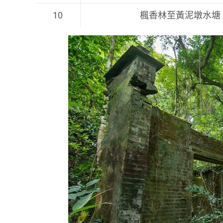
10
楓香林至黃泥墩水塘