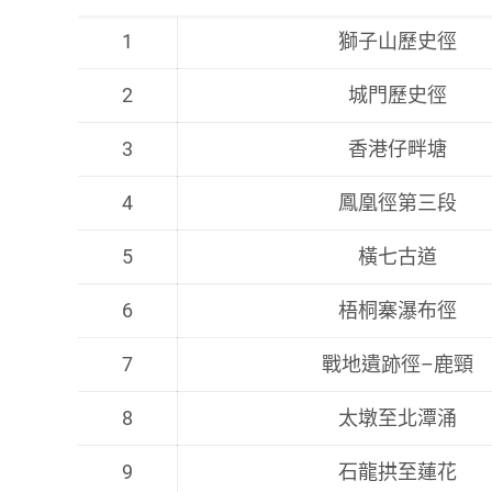
1
獅子山歷史徑
2
城門歷史徑
3
香港仔畔塘
4
鳳凰徑第三段
5
橫七古道
6
梧桐寨瀑布徑
7
戰地遺跡徑–鹿頸
8
太墩至北潭涌
9
石龍拱至蓮花