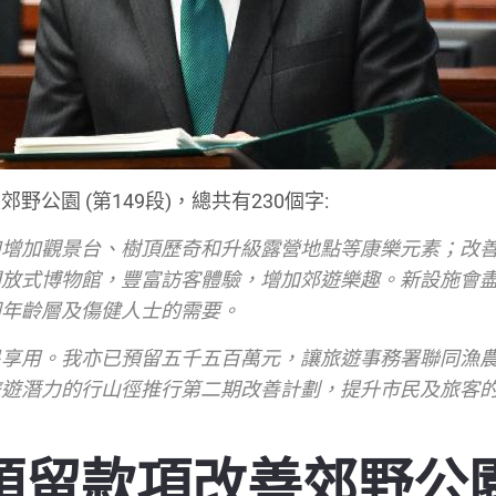
野公園 (第149段)，總共有230個字:
如增加觀景台、樹頂歷奇和升級露營地點等康樂元素；改
開放式博物館，豐富訪客體驗，增加郊遊樂趣。新設施會
同年齡層及傷健人士的需要。
民享用。我亦已預留五千五百萬元，讓旅遊事務署聯同漁
旅遊潛力的行山徑推行第二期改善計劃，提升市民及旅客
預留款項改善郊野公