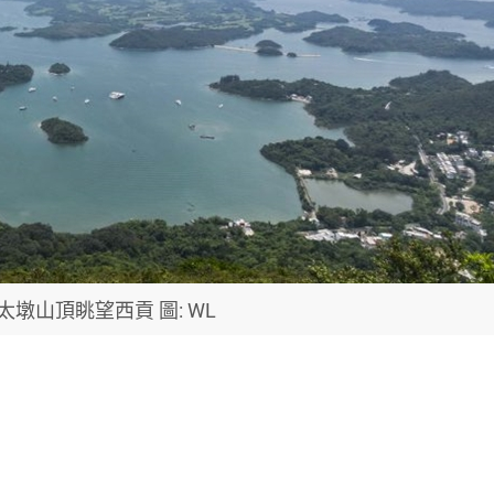
太墩山頂眺望西貢 圖: WL