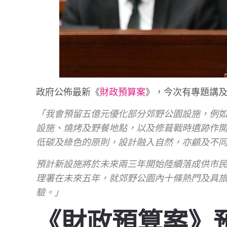
政府公佈最新《
財政預算案
》，今次有專題講及郊
「我會預留五億元優化部分郊野公園設施，例
設施、燒烤及野餐地點，以及修葺戰時遺跡作
低碳及綠色的原則，設計融入自然，亦顧及不
預計新設施將於未來兩三年開始陸續落成供市
理署在未來五年，就郊野公園內十條熱門及具
驗。」
《財政預算案》