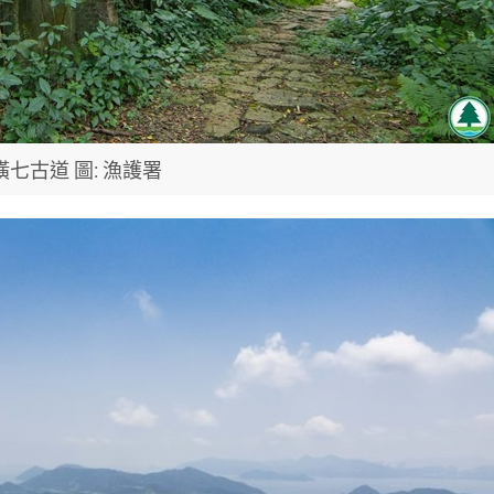
橫七古道 圖: 漁護署