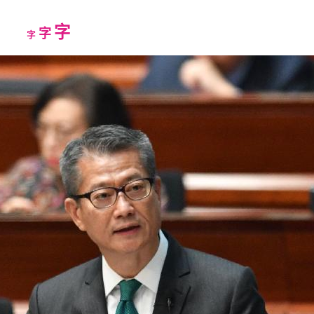
Increase
字
Reset
Decrease
字
字
font
font
font
size.
size.
size.