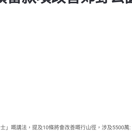
」嘅講法，提及10條將會改善嘅行山徑，涉及5500萬: