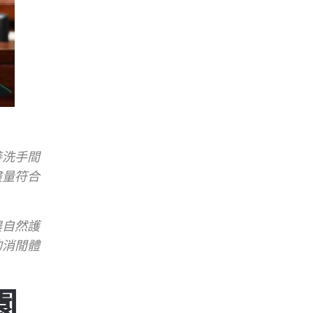
善洗手間
盡量符合
農自然護
的消閒體
園