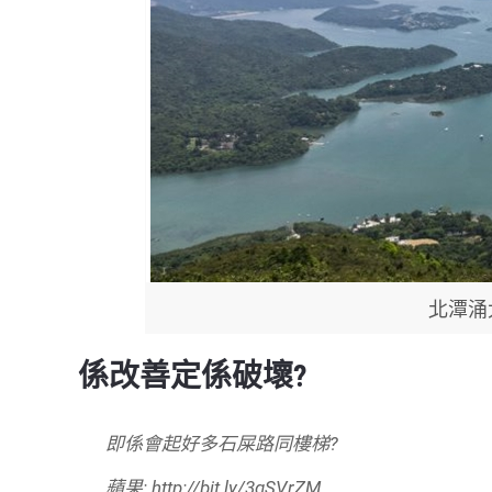
北潭涌
係改善定係破壞?
即係會起好多石屎路同樓梯?
蘋果: http://bit.ly/3qSVrZM