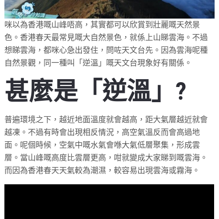
咪以為香港嘅山峰唔高，其實都可以欣賞到壯麗嘅天然景
色。香港春天最常見嘅大自然景色，就係上山睇雲海。不過
想睇雲海，都咪心急出發住，問咗天文台先。因為雲海呢種
自然景觀，同一種叫「逆溫」嘅天文台現象好有關係。
甚麼是「逆溫」?
普遍環境之下，越近地面溫度就會越高，距大氣層越近就會
越凍。不過有時會出現相反情況，高空氣溫反而會高過地
面。呢個時候，空氣中嘅水氣會喺大氣低層聚集，形成雲
層。當山峰嘅高度比雲層更高，咁就變成大家睇到嘅雲海。
而因為香港春天天氣較為潮濕，較容易出現雲海或霧海。