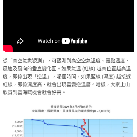
從「高空氣象觀測」，可觀測到高空空氣溫度、露點溫度、
風速及風向的垂直變化圖。如果氣溫 (紅線) 越高位置越高溫
度，即係出現「逆溫」，呢個時間，如果藍線 (濕度) 越接近
紅線，即係濕度高，就會出現雲霧逆溫層。咁樣，大家上山
欣賞到雲海嘅機會就會好高。