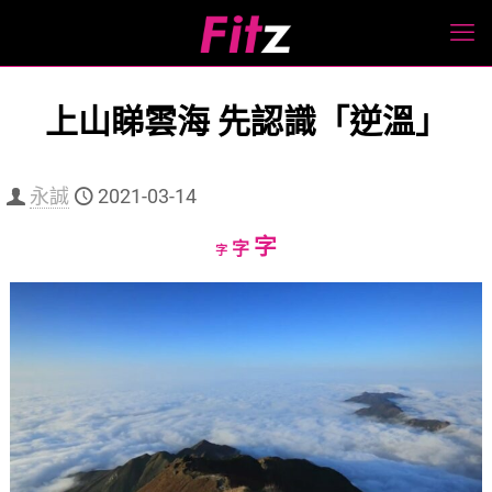
上山睇雲海 先認識「逆溫」
永誠
2021-03-14
Increase
字
Reset
Decrease
字
字
font
font
font
size.
size.
size.