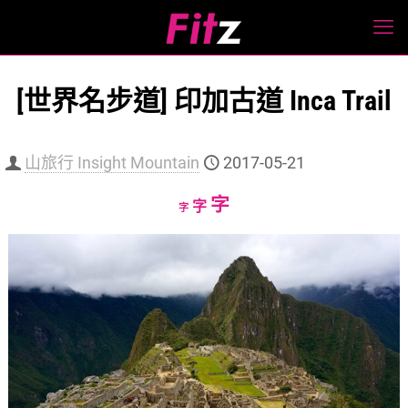
[世界名步道] 印加古道 Inca Trail
山旅行 Insight Mountain
2017-05-21
Increase
字
Reset
Decrease
字
字
font
font
font
size.
size.
size.