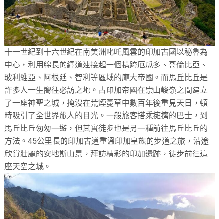
十一世紀到十六世紀在南美洲叱吒風雲的印加古國以秘魯為
中心，利用綿長的繹道連接起一個橫跨厄瓜多、哥倫比亞、
玻利維亞、阿根廷、智利等區域的龐大帝國。而馬丘比丘是
許多人一生嚮往必訪之地。古印加帝國在崇山峻嶺之間建立
了一座神聖之城，掩沒在荒煙蔓草中數百年後重見天日，頓
時吸引了全世界旅人的目光。一般旅客搭乘擁擠的巴士，到
馬丘比丘匆匆一遊，但其實徒步也是另一種前往馬丘比丘的
方法。45公里長的印加古道重溫印加皇族的步道之旅，沿途
欣賞壯麗的安地斯山景，拜訪精彩的印加遺跡，徒步前往這
座天空之城。