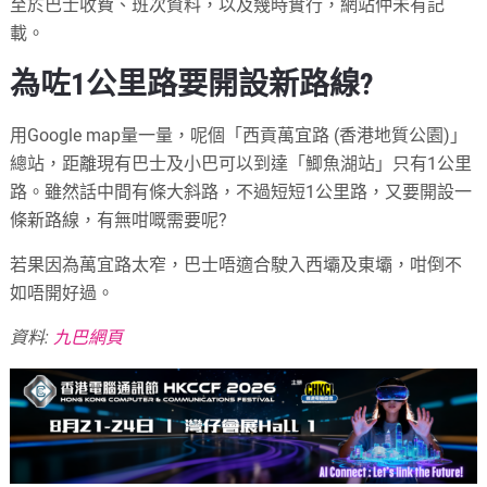
至於巴士收費、班次資料，以及幾時實行，網站仲未有記
載。
為咗1公里路要開設新路線?
用Google map量一量，呢個「西貢萬宜路 (香港地質公園)」
總站，距離現有巴士及小巴可以到達「鯽魚湖站」只有1公里
路。雖然話中間有條大斜路，不過短短1公里路，又要開設一
條新路線，有無咁嘅需要呢?
若果因為萬宜路太窄，巴士唔適合駛入西壩及東壩，咁倒不
如唔開好過。
資料:
九巴網頁