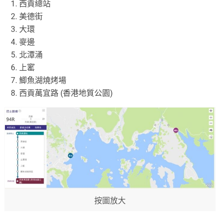
西貢總站
美德街
大環
麥邊
北潭涌
上窰
鯽魚湖燒烤場
西貢萬宜路 (香港地質公園)
按圖放大