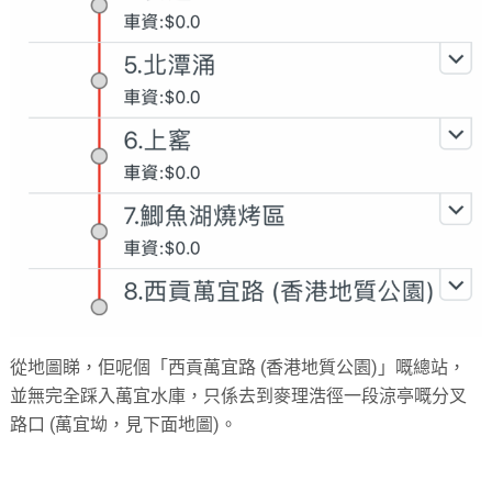
從地圖睇，佢呢個「西貢萬宜路 (香港地質公園)」嘅總站，
並無完全踩入萬宜水庫，只係去到麥理浩徑一段涼亭嘅分叉
路口 (萬宜坳，見下面地圖)。