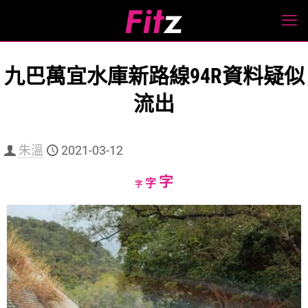
九巴萬宜水庫新路線94R資料疑似
流出
朱溫
2021-03-12
Increase
字
Reset
Decrease
字
字
font
font
font
size.
size.
size.