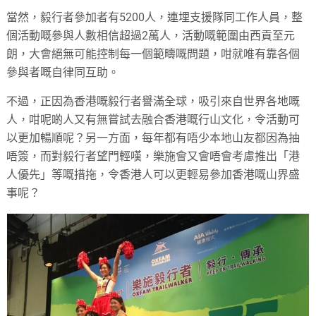
當然，毅行者參加者有5200人，連埋支援隊同工作人員，整
個活動嘅參與人數相信超過2萬人，活動嘅範圍由西貢至元
朗，大會絕無可能控制每一個範疇嘅問題，咁就唯有靠各個
參與者嘅自律同互助。
不過，正因為香港嘅毅行者譽滿全球，吸引來自世界各地嘅
人，咁呢啲人又有無嘗試去融合香港嘅行山文化，令活動可
以更加暢順呢？另一方面，每年都有唔少本地山友都因為抽
唔簽，而對毅行者望門輕嘆，樂施會又會唔會考慮推出「港
人優先」等嘅措拖，令香港人可以更輕易參加香港嘅山界盛
事呢？