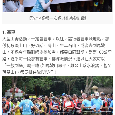
唔少企業都一次過派出多隊出戰
1. 塞車
大型山野活動，一定會塞車。以往，毅行者塞車嘅地點，都
係初段嘅上山，好似話西灣山、牛耳石山，或者去到馬鞍
山。不過今年聽到唔少參加者，都異口同聲話，整整100公里
路，幾乎每一段都有塞車、排隊嘅情況。連以往大家可以
「一放到底」嘅平路 (如馬鞍山昂平、雞公山落水浪窩，甚至
落草山)，都要排住隊慢慢行！