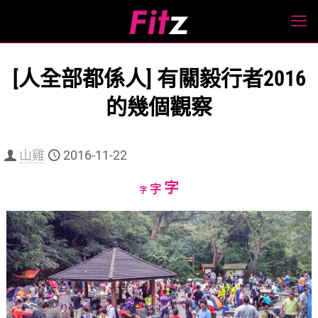
[人全部都係人] 有關毅行者2016
的幾個觀察
山雞
2016-11-22
Increase
字
Reset
Decrease
字
字
font
font
font
size.
size.
size.