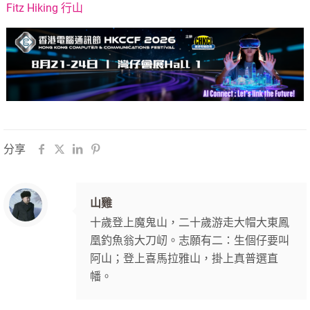
Fitz Hiking 行山
分享
山雞
十歲登上魔鬼山，二十歲游走大帽大東鳳
凰釣魚翁大刀屻。志願有二：生個仔要叫
阿山；登上喜馬拉雅山，掛上真普選直
幡。