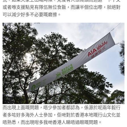
或者喺支援點見有隊伍無位食飯，而讓半個位出嚟，就絕對
可以減少好多不必要嘅磨擦。
而出現上面嘅問題，唔少參加者都認為，係源於呢兩年毅行
者多咗好多海外人士參加，佢哋對於香港本地嘅行山文化並
唔熟悉，而出現咁多我哋香港人睇唔過眼嘅問題。