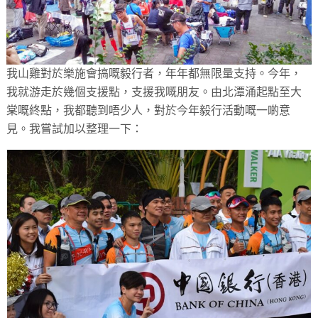
我山雞對於樂施會搞嘅毅行者，年年都無限量支持。今年，
我就游走於幾個支援點，支援我嘅朋友。由北潭涌起點至大
棠嘅終點，我都聽到唔少人，對於今年毅行活動嘅一啲意
見。我嘗試加以整理一下：