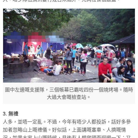
圖中左邊嘅支援隊，三個帳幕已霸咗四份一個燒烤場。隨時
大過大會嘅檢查站。
3. 無禮
人多，並唔一定亂。不過，今年有唔少人都投訴，話好多參
加者忽略山上嘅禮儀。好似話，上面講嘅塞車、人擠嘅情
況，如果大家上山嘅時候，見後有人想爬頭而迴避一下；又