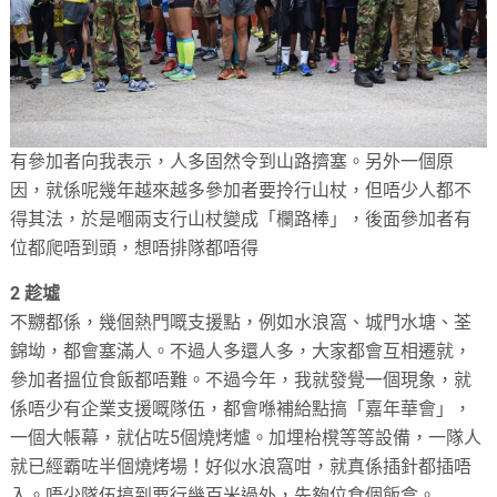
有參加者向我表示，人多固然令到山路擠塞。另外一個原
因，就係呢幾年越來越多參加者要拎行山杖，但唔少人都不
得其法，於是嗰兩支行山杖變成「欄路棒」，後面參加者有
位都爬唔到頭，想唔排隊都唔得
2 趁墟
不嬲都係，幾個熱門嘅支援點，例如水浪窩、城門水塘、荃
錦坳，都會塞滿人。不過人多還人多，大家都會互相遷就，
參加者搵位食飯都唔難。不過今年，我就發覺一個現象，就
係唔少有企業支援嘅隊伍，都會喺補給點搞「嘉年華會」，
一個大帳幕，就佔咗5個燒烤爐。加埋枱櫈等等設備，一隊人
就已經霸咗半個燒烤場！好似水浪窩咁，就真係插針都插唔
入。唔少隊伍搞到要行幾百米過外，先夠位食個飯盒。