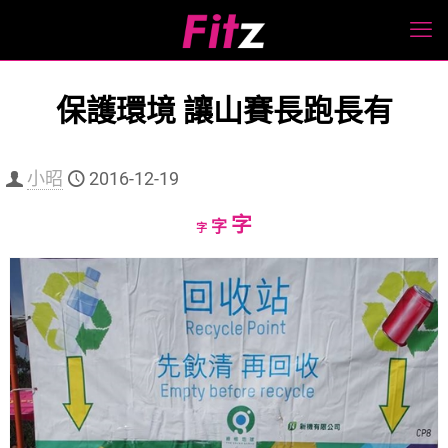
保護環境 讓山賽長跑長有
小昭
2016-12-19
Increase
字
Reset
Decrease
字
字
font
font
font
size.
size.
size.