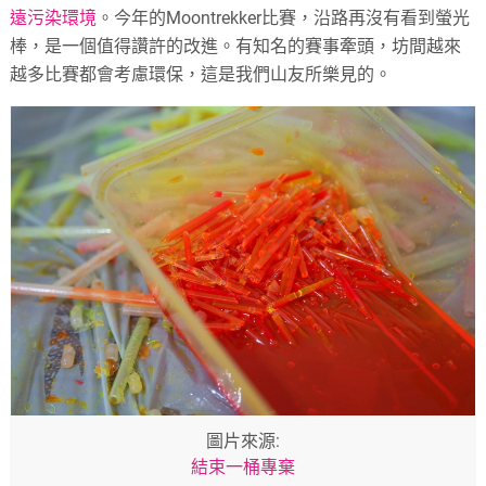
遠污染環境
。今年的Moontrekker比賽，沿路再沒有看到螢光
棒，是一個值得讚許的改進。有知名的賽事牽頭，坊間越來
越多比賽都會考慮環保，這是我們山友所樂見的。
圖片來源:
結束一桶專棄