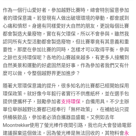
作為一個行山愛好者，參加越野比賽時，總會特別留意參加
者的環保意識。若發現有人做出破壞環境的舉動，都會感到
心痛和憤怒。身邊有同樣愛好大自然的朋友，更說每個比賽
都會製造大量廢物，實在有欠環保，所以不會參與。雖然我
認同所有大型活動都會製造廢物，但比賽畢竟有其意義和重
要性，那麼在參加比賽的同時，怎樣才可以取得平衡，參與
之餘也支持環保呢？各地的山賽越來越多，有更多人接觸到
自然美景和運動的好處固然是好事，作為參加者我們又有什
麼可以做，令整個越野界更加進步？
隨著大眾環保意識的提升，很多知名的比賽都已經開始採用
環保政策。就好像今年毅行者實行不供應紙杯，並在選手包
提供便攜杯子，鼓勵參加者
支持環保
，自備用具。不少主辦
單位舉辦越野比賽都已經奉行「無杯政策」，在補給站只提
供桶裝飲品，參加者必須自攜器皿盛載。又例如去年
Moontrekker使用了螢光棒作夜間引路，我也向大會發過電郵
建議摒棄這個做法，因為螢光棒是無法回收的，其物料會
永