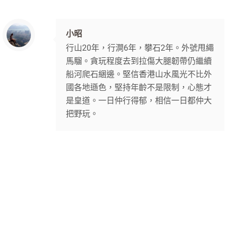
小昭
行山20年，行澗6年，攀石2年。外號甩繩
馬騮。貪玩程度去到拉傷大腿韌帶仍繼續
船河爬石綑邊。堅信香港山水風光不比外
國各地遜色，堅持年齡不是限制，心態才
是皇道。一日仲行得郁，相信一日都仲大
把野玩。