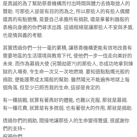
是真誠的為了幫助慈善機構而付出時間與體力去換取途人的
贊助. 可那些人卻是有目的而為之, 所以那些人的有些人偶爾
還真的有點猶豫, 是要自己承擔所有捐款, 還是拿著利器般的
表格向身邊的你們尋求出路. 這過程總是讓那些人不安與矛盾,
也是情與義的考驗.
其實透過你們一分一毫的累積, 讓慈善機構更能有效地改善有
需要地區的生活環境與教育下代, 使他們一步一伐走向美好的
未來. 而作為募捐大使 (另類劫匪?!)的那些人, 亦成功地拿到煉
獄的入場劵, 令生命一次又一次地燃燒. 要知道點點燭光般的
捐款, 便能匯聚成太陽般的幫助. 雖然陽光不能遍佈地球上每
個角落, 但至少已照亮我的生命, 這卻是肯定的.
有一種挑戰, 就算有著再好的體能, 也難以克服, 那就是募捐.
有一種花費, 就算是有多微弱, 也有著很大的作用, 那就是捐助.
透過你們的捐助, 間接地讓那些人的生命變得豐盛, 很感謝你
們的支持~
祝福你們