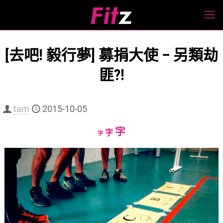
[去吧! 毅行夢] 募捐大使 – 另類劫
匪?!
tam
2015-10-05
Increase
字
Reset
Decrease
字
字
font
font
font
size.
size.
size.