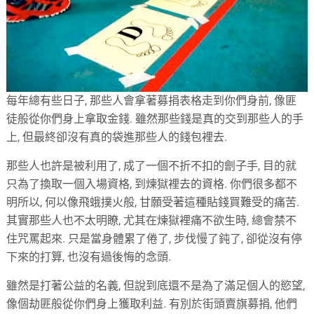
每年總有些日子, 那些人會拿著募捐表格走到你們身前, 像匪
徒般從你們身上拿取金錢. 雖然那些錢是真的交到那些人的手
上, 但最終卻沒有真的袋進那些人的錢包裡去.
那些人也許是被利用了, 成了一個不折不扣的劊子手, 目的就
只為了換取一個入場資格, 到煉獄裡去的資格. 你們很多都不
明所以, 何以像飛蛾撲火般, 甘願受著這種貼錢買難受的痛苦.
其實那些人也不太明瞭, 尤其在煉獄裡痛不欲生時, 總會禁不
住咒罵起來. 只是當身體累了倦了, 步伐慢了鈍了, 卻從沒有停
下來的打算, 也沒有過後悔的念頭.
雖然是打著公益的名義, 但說到底還不是為了滿足個人的慾望,
像個劫匪般從你們身上獲取利益. 有別於街頭賣旗募捐, 他們