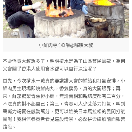
小鮮肉專心D啦@囉唆大叔
不要怪責大叔想多了，明明揹水是為了山區貧民籌款，為何
又會關乎香港人使用食水都可以自行決定呢？
首先，今次揹水一戰真的要讚讚大會的補給和打氣安排，小
鮮肉男生現場即燒鮮肉丸，香氣撲鼻，真的大開眼界；再
來，鮮茄鴨梨青蕉橙小姐，無論賣相和親切度都有二百分，
不吃真的對不起自己；第三，青春可人少艾落力打氣，叫到
聲嘶力竭實在感動萬分，更可以媲美日本馬拉松的民間打氣
團呢！我相信參賽者看見這般情景，必然拼命繼續前面艱苦
路段。