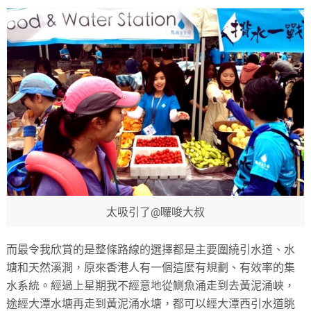
太吸引了@囉唆大叔
而最令我欣賞的是整條路線的選擇都是主要圍繞引水道、水
塘和天然溪澗，原來香港人有一個這麼有規劃、有效率的集
水系統。經過上星期我不經意地從鰂魚涌走到去黃泥涌峽，
途經大潭水塘再走到黃泥涌水塘，都可以經大潭西引水道眺