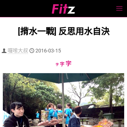
[揹水一戰] 反思用水自決
囉嗦大叔
2016-03-15
Increase
字
Reset
Decrease
字
字
font
font
font
size.
size.
size.