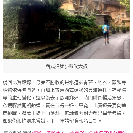
西式建築@囉唆大叔
說回比賽路線，最美不勝收的是水道被青苔、地衣、蕨類等
植物依偎包圍著，再加上古舊西式建築的典雅襯托、神秘濃
霧的虛幻變化，還以為去了歐洲鄉郊；時間瞬間慢活細數，
心境驟然開朗豁達，實在值得一遊。畢竟，比賽還是要向速
度挑戰，揹著十磅上山落斜，無論體力耐力都是異常考驗。
如果你和妳還未嘗試，下一年請留意報名日期。