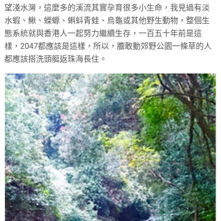
望淺水灣，這麼多的溪流其實孕育很多小生命，我見過有淡
水蝦、鰍、蠑螈、蝌蚪青蛙、烏龜或其他野生動物，整個生
態系統就與香港人一起努力繼續生存，一百五十年前是這
樣，2047都應該是這樣，所以，膽敢動郊野公園一條草的人
都應該搭洗頭艇返珠海長住。