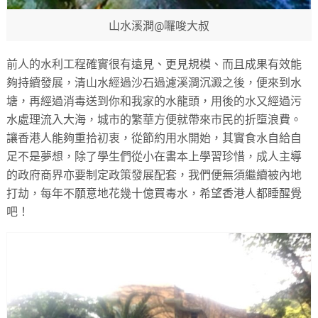
山水溪澗@囉唆大叔
前人的水利工程確實很有遠見、更見規模、而且成果有效能
夠持續發展，清山水經過沙石過濾溪澗沉澱之後，便來到水
塘，再經過消毒送到你和我家的水龍頭，用後的水又經過污
水處理流入大海，城市的繁華方便就帶來市民的折墮浪費。
讓香港人能夠重拾初衷，從節約用水開始，其實食水自給自
足不是夢想，除了學生們從小在書本上學習珍惜，成人主導
的政府商界亦要制定政策發展配套，我們便無須繼續被內地
打劫，每年不願意地花幾十億買毒水，希望香港人都睡醒覺
吧！