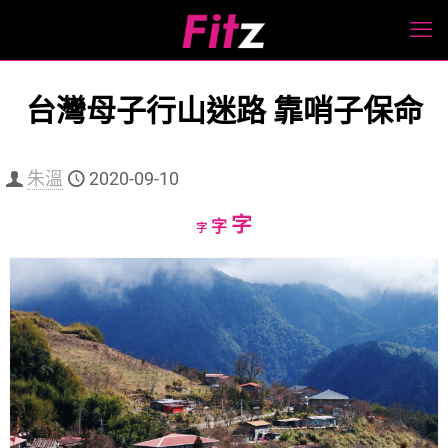
台灣母子行山迷路 靠哨子保命
朱溫
2020-09-10
Increase
字
Reset
Decrease
字
字
font
font
font
size.
size.
size.