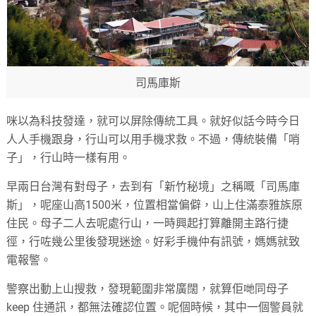
司馬庫斯
咪以為科技發達，就可以屏除傳統工具。就好似話今時今日
人人手機跟身，行山可以用手機求救。不過，傳統裝備「哨
子」，行山時一樣有用。
早兩日台灣有對母子，去到有「新竹秘境」之稱嘅「司馬庫
斯」，呢座山高1500米，位置相當偏僻，山上住滿泰雅族原
住民。母子二人去呢處行山，一時興起打算離開主路行捷
徑，行咗幾公里後發現迷途。好彩手機仲有訊號，媽媽就致
電報警。
警察出動上山搜救，發現範圍非常廣闊，就算佢哋同母子
keep 住通訊，都無法確認位置。呢個時候，其中一個警員就