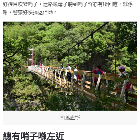
好醒目吹響哨子，迷路嘅母子聽到哨子聲亦有所回應。就係
咁，警察好快搵返佢哋。
司馬庫斯
總有哨子喺左近