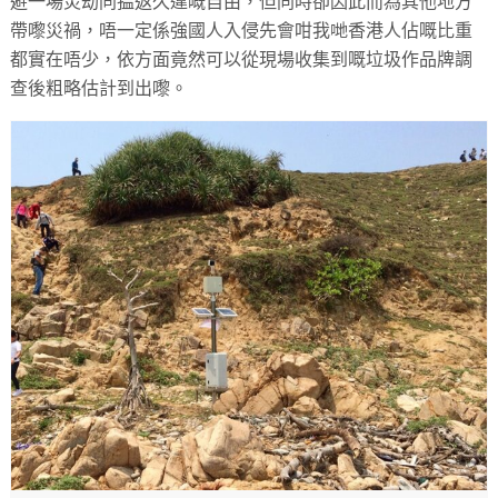
避一場災劫同揾返久違嘅自由，但同時卻因此而為其他地方
帶嚟災禍，唔一定係強國人入侵先會咁我哋香港人佔嘅比重
都實在唔少，依方面竟然可以從現場收集到嘅垃圾作品牌調
查後粗略估計到出嚟。