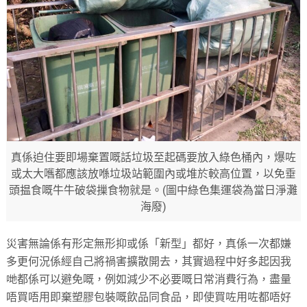
真係迫住要即場棄置嘅話垃圾至起碼要放入綠色桶內，爆咗
或太大嚿都應該放喺垃圾站範圍內或堆於較高位置，以免垂
頭揾食嘅牛牛破袋摷食物就是。(圖中綠色集運袋為當日淨灘
海廢)
災害無論係有形定無形抑或係「新型」都好，真係一次都嫌
多更何況係經自己將禍害擴散開去，其實過程中好多起因我
哋都係可以避免嘅，例如減少不必要嘅日常消費行為，盡量
唔買唔用即棄塑膠包裝嘅飲品同食品，即使買咗用咗都唔好