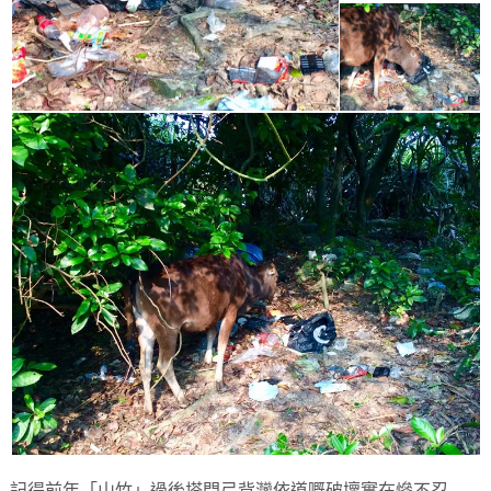
記得前年「山竹」過後塔門弓背灣依道嘅破壞實在慘不忍