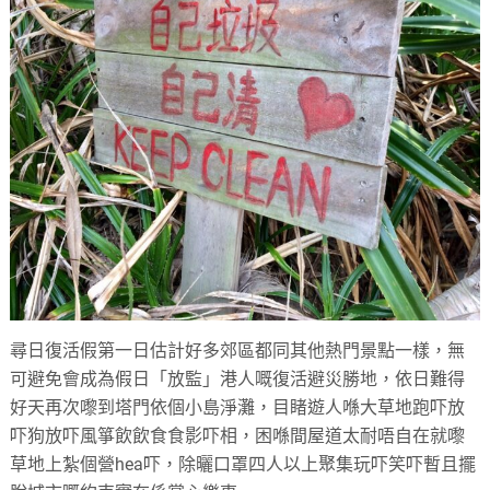
尋日復活假第一日估計好多郊區都同其他熱門景點一樣，無
可避免會成為假日「放監」港人嘅復活避災勝地，依日難得
好天再次嚟到塔門依個小島淨灘，目睹遊人喺大草地跑吓放
吓狗放吓風箏飲飲食食影吓相，困喺間屋道太耐唔自在就嚟
草地上紮個營hea吓，除曬口罩四人以上聚集玩吓笑吓暫且擺