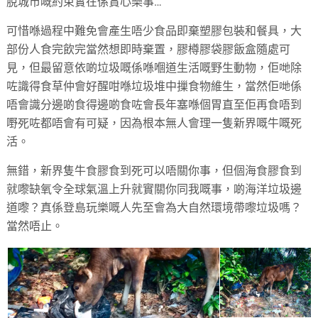
脫城市嘅約束實在係賞心樂事…
可惜喺過程中難免會產生唔少食品即棄塑膠包裝和餐具，大
部份人食完飲完當然想即時棄置，膠樽膠袋膠飯盒隨處可
見，但最留意依啲垃圾嘅係喺嗰道生活嘅野生動物，佢哋除
咗識得食草仲會好醒咁喺垃圾堆中摷食物維生，當然佢哋係
唔會識分邊啲食得邊啲食咗會長年塞喺個胃直至佢再食唔到
嘢死咗都唔會有可疑，因為根本無人會理一隻新界嘅牛嘅死
活。
無錯，新界隻牛食膠食到死可以唔關你事，但個海食膠食到
就嚟缺氧令全球氣溫上升就實關你同我嘅事，啲海洋垃圾邊
道嚟？真係登島玩樂嘅人先至會為大自然環境帶嚟垃圾嗎？
當然唔止。