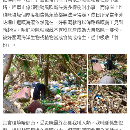
睹，唔單止係超強颱風吹斷咗幾多棵樹咁小事，而係岸上堆
積嘅垃圾個厚度相信係永遠都無法清得走，依日所見當年沖
咗埋山邊嘅海廢依然健在，好彩嘅就可以俾路過嘅義工見到
執起佢，唔好彩嘅就深藏不露喺底層成為大自然嘅一部份，
被好蠢嘅海洋生物或植物當成食物或宿主，從中吸收「養
份」。
其實環境唔健康，受災嘅最終都係我哋人類，我哋係係想逃