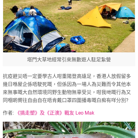
塔門大草地經常引來無數遊人駐足紮營
抗疫避災唔一定要學古人咁重陽登高遠足，香港人放假留多
幾日喺屋企係唔駛死嘅，但係因為一場人為災難而令其他本
來無事嘅大自然環境同野生動物無辜受災，咁我哋嘅行為又
同嗰啲嚮往自由自在唔肯戴口罩四圍播毒嘅白痴有咩分別?
作者:
《搞走塑》及《正澳》戰友 Leo Mak