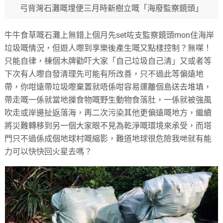
弓背灣石灘嘅埋便三月時新樹立嘅「海廢監察鏡頭」
牛牛食草嘅石灘上無錯上個月先set咗支監察鏡頭mon住海岸
垃圾嘅情況，但遊人嚟到享樂後產生嘅又點樣控制？無㗎！
只能自律，棟個木牌勸吓大家「自己垃圾自己清」又或者等
下次有人嚟自發清理先可能有所改善，只不過此等偏遠地
帶，你咁遠帶垃圾嚟棄置就唔係咁容易運離個島送去堆填，
帶走嘅一係就當地摷食物嘅野生動物食落肚，一係就被強風
吹走或岸邊扯返落海，再二次污染其他更偏遠嘅地方，繼續
將災難轉移到另一個大家眼不見為乾淨嘅環境來承受，而塔
門只不過係成個地球村嘅縮影，難道地球很危險我哋就有能
力可以快快回火星去嗎？