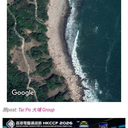
原post:
Tai Po 大埔 Group