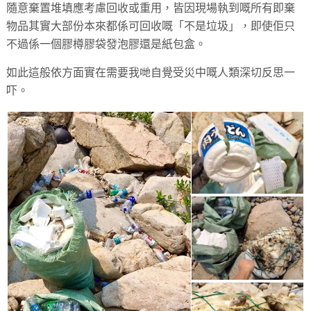
隨意棄置堆填應考慮回收或重用，皆因現場執到嘅所有即棄
物品其實大部份本來都係可回收嘅「不是垃圾」，即使佢只
不過係一個膠樽膠袋發泡膠還是紙包盒。
如此這般依方面實在需要我哋自覺受災中嘅人類深切反思一
吓。