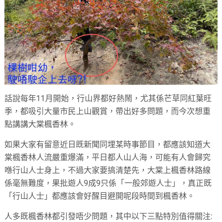
話說每年11月開始，行山界都好熱鬧，尤其係芒草同紅葉旺
季，都吸引大量市民上山觀賞，帶出好多問題，而今次想重
點講講大棠楓香林。
如果大家有留意近日既新聞同埋某時事節目，都應該知道大
棠楓香林人流嚴重爆滿，平日都人山人海，可能有人會歸究
喺行山人士身上，不過大家要搞清楚先，大棠上楓香林路線
係毫無難度，果批遊人9成9只係「一般郊遊人士」，真正既
「行山人士」都應該會好醒目避開呢段時間到楓香林。
人多既楓香林都引發唔少問題，其中以下三點特別值得關注: