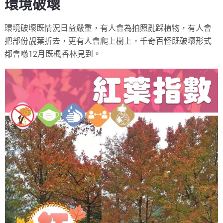
環境破壞
環境破壞既情況日益嚴重，有人會為拍照亂踩植物，有人會
把部份靚葉折去，更有人會爬上樹上，千奇百怪既破壞形式
都會喺12月既楓香林見到。