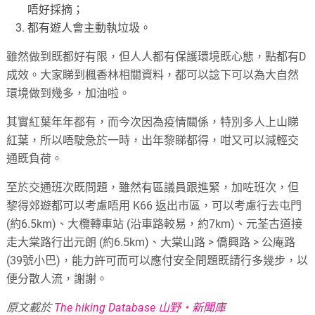
唔好採摘；
都有遊人會主動執垃圾。
雖然做到既都好有限，但人人都有保護環境既心態，點都有D
成效。大家睇到楓香林相關資料，都可以諗下可以為大自然
環境做到幾多，加油啦。
其實紅葉年年都有，而今次因為疫情關係，特別多人上山睇
紅葉，所以唔駛急於一時，出年黎睇都得，咁又可以減輕交
通既負荷。
至於交通班次既問題，雖然有區議員跟進緊，加咗班次，但
黎得郊遊都可以考慮唔用 K66 返出市區，可以考慮行去屯門
(約6.5km)、大欖轉車站 (沿車路較易，約7km)、元荃古道接
走大棠路行出元朗 (約6.5km)、大棠山路 > 僑興路 > 公庵路
(39號小巴)，能力許可而可以應付安全問題既請行多幾步，以
便分散人流，謝謝。
原文載於
The hiking Database 山野‧新聞庫