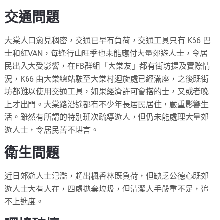
交通問題
大棠人口愈見稠密，交通已早有負荷，交通工具只有 K66 巴
士和紅VAN，每逢行山旺季也未能應付大量郊遊人士，令居
民出入大受影響，在FB群組「大棠友」都有街坊提及實際情
況，K66 由大棠總站駛至大棠村迴旋處已經滿座，之後既街
坊都難以使用交通工具，如果經濟許可會搭的士，又或者晚
上才出門。大棠路沿途都有不少年長居民居住，嚴重影響生
活。雖然有所謂的特別班次疏導遊人，但仍未能處理大量郊
遊人士，令居民苦不堪言。
衛生問題
近日郊遊人士氾濫，超出楓香林既負荷，但缺乏公德心既郊
遊人士大有人在，四處拋棄垃圾，但清潔人手嚴重不足，追
不上進度。