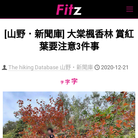
[山野．新聞庫] 大棠楓香林 賞紅
葉要注意3件事
The hiking Database 山野‧新聞庫
2020-12-21
Increase
字
Reset
Decrease
字
字
font
font
font
size.
size.
size.