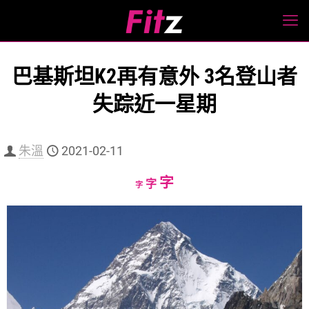
巴基斯坦K2再有意外 3名登山者
失踪近一星期
朱溫
2021-02-11
Increase
字
Reset
Decrease
字
字
font
font
font
size.
size.
size.