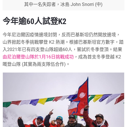
其中一名失踪者，冰島 John Snorri (中)
今年逾60人試登K2
今年尼泊爾因疫情邊境封閉，反而巴基斯坦仍然開放邊境，
山界掀起冬季挑戰攀登 K2 熱潮。根據巴基斯坦官方數字，踏
入2021年已有四支登山隊超過60人，嘗試於冬季登頂。結果
由尼泊爾登山隊於1月16日挑戰成功
，成為首支冬季登越 K2
嘅登山隊 (其實為兩支隊伍合作)。