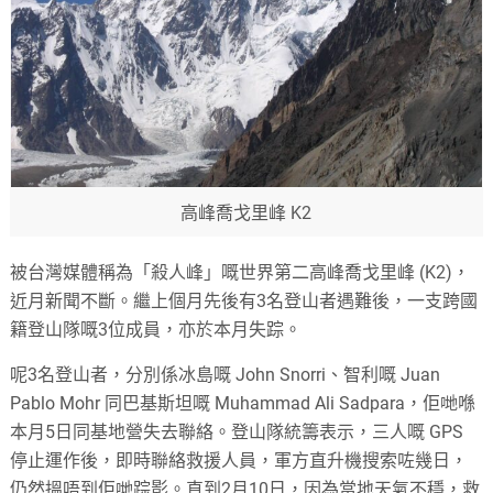
高峰喬戈里峰 K2
被台灣媒體稱為「殺人峰」嘅世界第二高峰喬戈里峰 (K2)，
近月新聞不斷。繼上個月先後有3名登山者遇難後，一支跨國
籍登山隊嘅3位成員，亦於本月失踪。
呢3名登山者，分別係冰島嘅 John Snorri、智利嘅 Juan
Pablo Mohr 同巴基斯坦嘅 Muhammad Ali Sadpara，佢哋喺
本月5日同基地營失去聯絡。登山隊統籌表示，三人嘅 GPS
停止運作後，即時聯絡救援人員，軍方直升機搜索咗幾日，
仍然搵唔到佢哋踪影。直到2月10日，因為當地天氣不穩，救