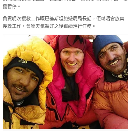
援暫停。
負責呢次搜救工作嘅巴基斯坦旅遊局局長話，佢哋唔會放棄
搜救工作，會喺天氣轉好之後繼續進行任務。