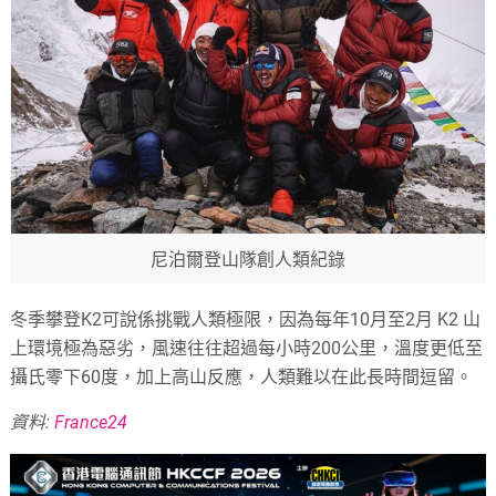
尼泊爾登山隊創人類紀錄
冬季攀登K2可說係挑戰人類極限，因為每年10月至2月 K2 山
上環境極為惡劣，風速往往超過每小時200公里，溫度更低至
攝氏零下60度，加上高山反應，人類難以在此長時間逗留。
資料:
France24