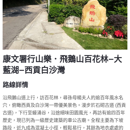
康文署行山樂．飛鵝山百花林—大
藍湖—西貢白沙灣
路線詳情
沿飛鵝山道上行，訪百花林，尋孫母楊夫人的逾百年風水名
穴，俯瞰西貢及白沙灣一帶優美景色。漫步於石砌古道 (西貢
古道)，下行至蠔涌谷，沿途細味田園風光，再訪有逾四百年
歷史，現已列為一級歷史建築的車公古廟。全程主要為下坡
路段，近九成為混凝土小徑，輕鬆易行，其餘為地衣處處的