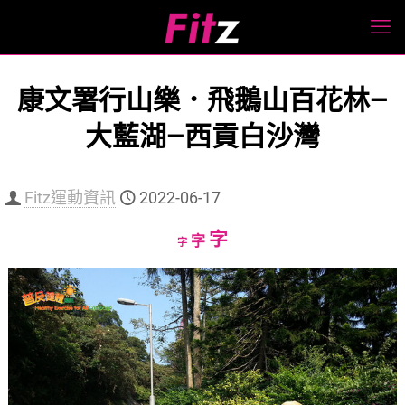
康文署行山樂．飛鵝山百花林—
大藍湖—西貢白沙灣
Fitz運動資訊
2022-06-17
Increase
字
Reset
Decrease
字
字
font
font
font
size.
size.
size.