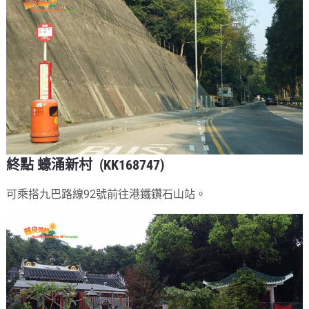
終點 蠔涌新村 (KK168747)
可乘搭九巴路線92號前往港鐵鑽石山站。