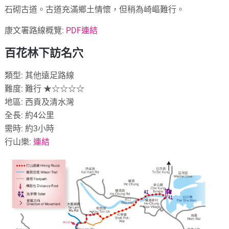
石砌古道。古道充滿鄉土情懷，但稍為崎嶇難行。
康文署路線概覽:
PDF連結
百花林下訪名穴
類型: 其他遠足路線
難度: 難行 ★☆☆☆☆
地區: 西貢及清水灣
全長: 約4公里
需時: 約3小時
行山樂:
連結