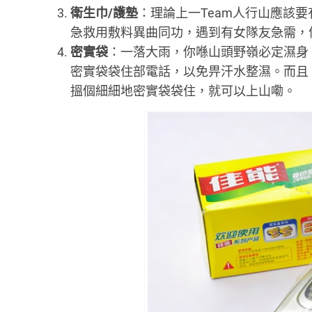
衛生巾/護墊
：理論上一Team人行山應該
急救用敷料異曲同功，遇到有女隊友急需，
密實袋
：一落大雨，你喺山頭野嶺必定濕身
密實袋袋住部電話，以免畀汗水整濕。而且
搵個細細地密實袋袋住，就可以上山嘞。