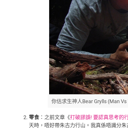
你估求生神人Bear Grylls (M
零食
：之前文章《
打破謬誤! 要認真思考的
天時，唔好帶朱古力行山。我真係唔識分朱