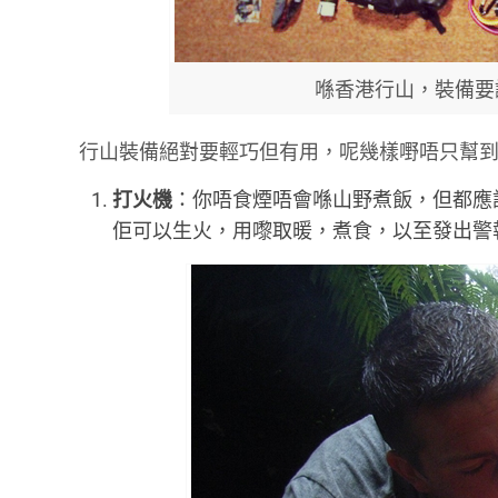
喺香港行山，裝備要
行山裝備絕對要輕巧但有用，呢幾樣嘢唔只幫
打火機
：你唔食煙唔會喺山野煮飯，但都應
佢可以生火，用嚟取暖，煮食，以至發出警