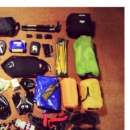
font
font
font
size.
size.
size.