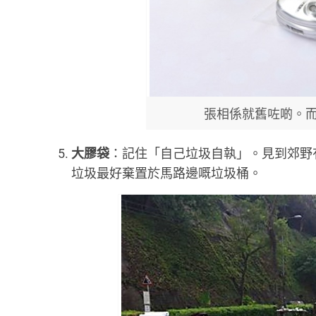
張相係就舊咗啲。
大膠袋
：記住「自己垃圾自執」。見到郊野
垃圾最好棄置於馬路邊嘅垃圾桶。