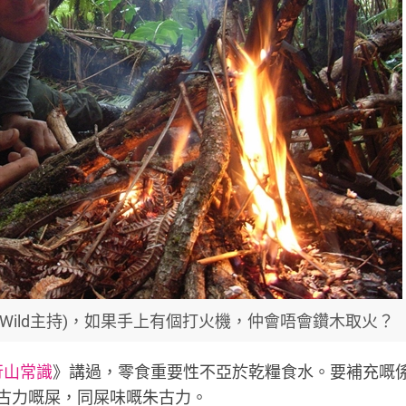
an Vs Wild主持)，如果手上有個打火機，仲會唔會鑽木取火？
行山常識
》講過，零食重要性不亞於乾糧食水。要補充嘅
古力嘅屎，同屎味嘅朱古力。