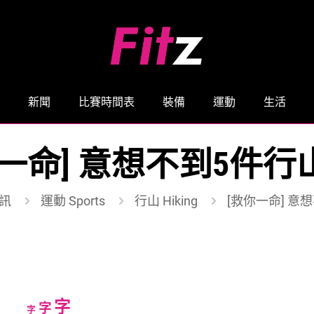
新聞
比賽時間表
裝備
運動
生活
你一命] 意想不到5件行
訊
運動 Sports
行山 Hiking
[救你一命] 意
Increase
字
Reset
Decrease
字
字