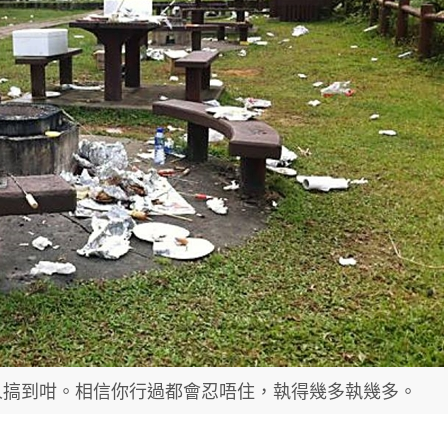
人搞到咁。相信你行過都會忍唔住，執得幾多執幾多。