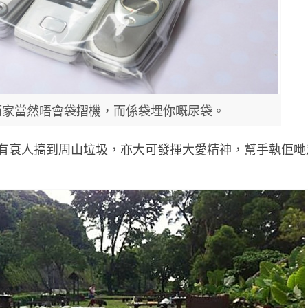
而家當然唔會袋摺機，而係袋埋你嘅尿袋。
有衰人搞到周山垃圾，亦大可發揮大愛精神，幫手執佢哋