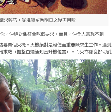
講求輕巧，呢堆嘢留番明日之後再用啦
到你，仲絕對係符合呢個要求。而且，仲令人意想不到：
該要帶個火機。火機絕對是輕便而重要嘅求生工作。遇到
報求救（如整白煙通知直升機位置）。而火亦係良好切割