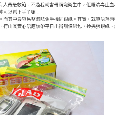
要有人帶急救箱。不過我就會帶兩塊衛生巾，佢嘅清毒止血
仲可以幫下手丫嘛！
。而其中最容易整濕嘅係手機同銀紙。其實，就算唔落雨
，行山其實亦唔應該帶平日出街嗰個銀包，拎幾張銀紙、