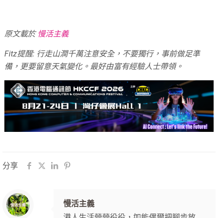
原文載於
慢活主義
Fitz提醒: 行走山澗千萬注意安全，不要獨行，事前做足準
備，更要留意天氣變化。最好由富有經驗人士帶領。
分享
慢活主義
港人生活營營役役，如能偶爾把腳步放