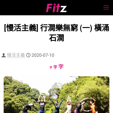
[慢活主義] 行澗樂無窮 (一) 橫涌
石澗
慢活主義
2020-07-10
Increase
字
Reset
Decrease
字
字
font
font
font
size.
size.
size.