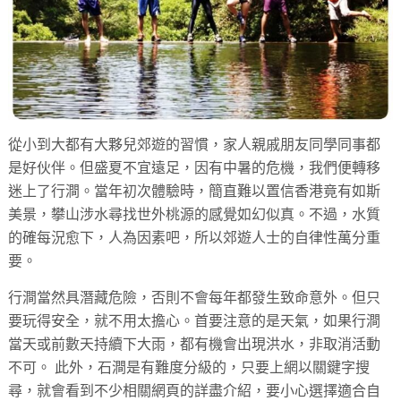
從小到大都有大夥兒郊遊的習慣，家人親戚朋友同學同事都
是好伙伴。但盛夏不宜遠足，因有中暑的危機，我們便轉移
迷上了行澗。當年初次體驗時，簡直難以置信香港竟有如斯
美景，攀山涉水尋找世外桃源的感覺如幻似真。不過，水質
的確每況愈下，人為因素吧，所以郊遊人士的自律性萬分重
要。
行澗當然具潛藏危險，否則不會每年都發生致命意外。但只
要玩得安全，就不用太擔心。首要注意的是天氣，如果行澗
當天或前數天持續下大雨，都有機會出現洪水，非取消活動
不可。 此外，石澗是有難度分級的，只要上網以關鍵字搜
尋，就會看到不少相關網頁的詳盡介紹，要小心選擇適合自