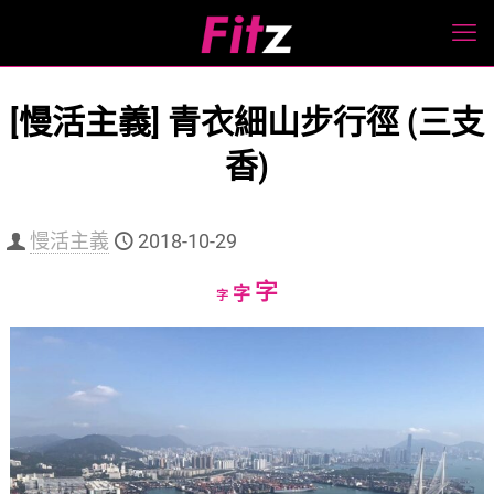
[慢活主義] 青衣細山步行徑 (三支
香)
慢活主義
2018-10-29
Increase
字
Reset
Decrease
字
字
font
font
font
size.
size.
size.