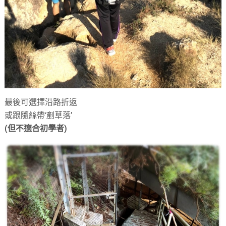
最後可選擇沿路折返
或跟隨絲帶‘剷草落’
(但不適合初學者)