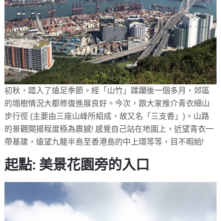
初秋，踏入了遠足季節。經「山竹」蹂躪後一個多月，郊區
的塌樹情況大都修復進展良好。今次，跟大家推介青衣細山
步行徑 (主要由三座山峰所組成，故又名「三支香」)。山路
的景觀開揚程度極為震撼! 感覺自己站在地圖上，近望青衣一
帶基建，遠望九龍半島至香港島的中上環等等，目不暇給!
起點: 美景花園旁的入口