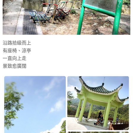
沿路拾級而上
有座椅、涼亭
一直向上走
景致愈廣闊