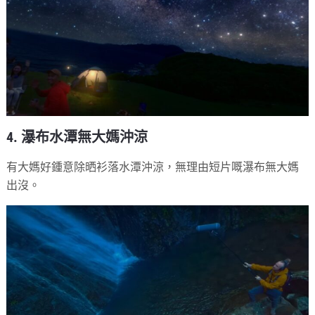
4. 瀑布水潭無大媽沖涼
有大媽好鍾意除晒衫落水潭沖涼，無理由短片嘅瀑布無大媽
出沒。