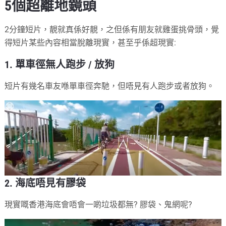
5個超離地鏡頭
2分鐘短片，靚就真係好靚，之但係有朋友就雞蛋挑骨頭，覺
得短片某些內容相當脫離現實，甚至乎係超現實:
1. 單車徑無人跑步 / 放狗
短片有幾名車友喺單車徑奔馳，但唔見有人跑步或者放狗。
2. 海底唔見有膠袋
現實嘅香港海底會唔會一啲垃圾都無? 膠袋、鬼網呢?