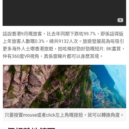
話說香港9月嘅旅客，比去年同期下跌咗99.7%，即係話得返
上年旅客人數嘅0.3%，總共9132人次。旅遊發展局為咗吸引
更多海外人士嚟香港旅遊，拍咗條好勁好勁嘅短片: 8K畫質，
仲有360度VR視角，真係齋睇片都可以身歷其境。
只要按實mouse或者click左上角嘅按扭，就可以轉換角度。