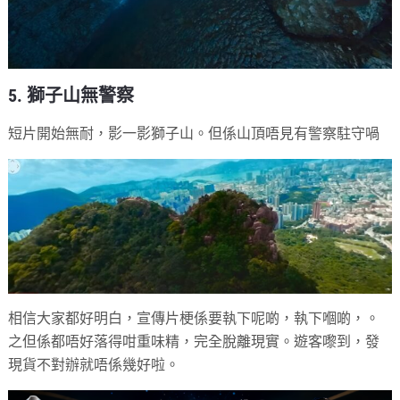
5. 獅子山無警察
短片開始無耐，影一影獅子山。但係山頂唔見有警察駐守喎
相信大家都好明白，宣傳片梗係要執下呢啲，執下嗰啲，。
之但係都唔好落得咁重味精，完全脫離現實。遊客嚟到，發
現貨不對辦就唔係幾好啦。