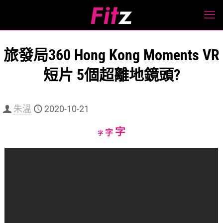
旅發局360 Hong Kong Moments VR
短片 5個超離地鏡頭?
朱溫
2020-10-21
Increase
字
Reset
Decrease
字
字
font
font
font
size.
size.
size.