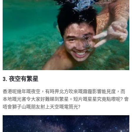
3. 夜空有繁星
香港呢幾年嘅夜空，有時畀北方吹來嘅霧霾影響能見度，而
本地嘅光害令大家好難睇到繁星。短片嘅星星究竟點嚟呢? 會
唔會獅子山嘅朋友射上天空嘅電筒光?