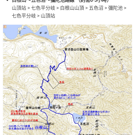
白根山～五色沼～彌陀池路線 （約需6·5小時）
山頂站 > 七色平分岐 > 白根山山頂 > 五色沼 > 彌陀池 >
七色平分岐 > 山頂站