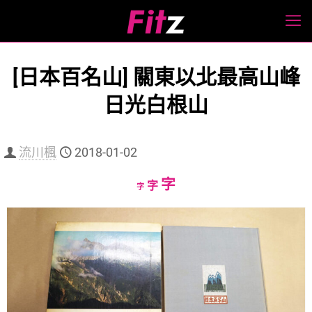
[日本百名山] 關東以北最高山峰
日光白根山
流川楓
2018-01-02
Increase
字
Reset
Decrease
字
字
font
font
font
size.
size.
size.