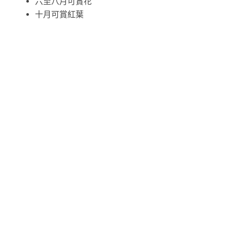
六至八月可賞花
十月可賞紅葉