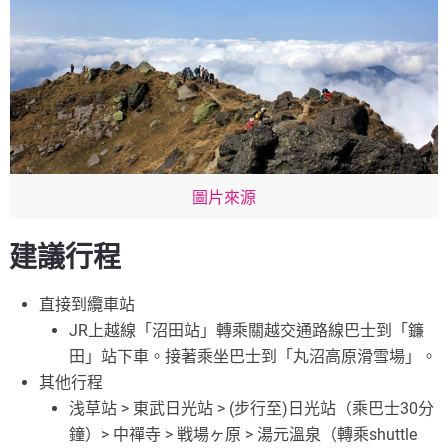
圖片來源
建議行程
直接到纜車站
JR上越線「沼田站」轉乘關越交通路線巴士到「鐮
田」站下車。接著乘坐巴士到「丸沼高原滑雪場」。
其他行程
浅草站 > 東武日光站 > (步行至)日光站（乘巴士30分
鐘）> 中禪寺 > 戦場ヶ原 > 湯元溫泉（轉乘shuttle