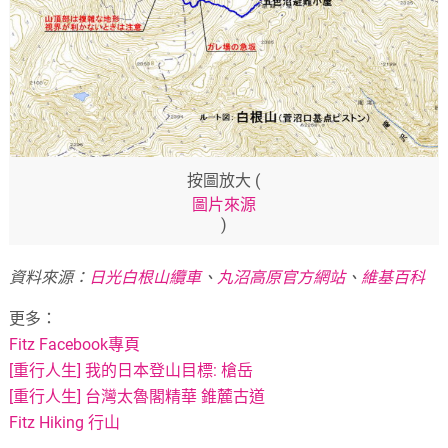
按圖放大 (
圖片來源
)
資料來源：
日光白根山纜車
、
丸沼高原官方網站
、
維基百科
更多：
Fitz Facebook專頁
[重行人生] 我的日本登山目標: 槍岳
[重行人生] 台灣太魯閣精華 錐麓古道
Fitz Hiking 行山