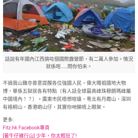
話說有年國內江西搞咗個國際露營節，有二萬人參加。情況
就係咁……問你怕未。
不過我山雞亦善意提醒各位強國人民，偉大嘅祖國地大物
博，單係五獄就各有特點（有人話全球最高峰珠穆朗瑪峰屬
中國境內！？）。廣東市民唔想咁遠，粵北有丹霞山，深圳
有梧桐山，香港啲山仔，其實你哋睇唔上眼架。
更多:
Fitz.hk Facebook專頁
[著牛仔褲行山] 少年，你太輕狂了!