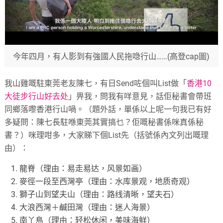
今年四月，有人影到有強國人民拖喼行山……(高登cap圖)
我山雞嘅駐東莞老友陳七，有日Send咗個叫List做「
香港10
大徒步行山好去处
」畀我，問我有咩意見，話佢秘書會帶班
同鄉落嚟香港行山喎。（題外話，單係以上呢一句我已有好
多疑問：陳七長駐喺東莞其實搞乜？佢嘅秘書係咪真係秘
書？）咪理咁多，大家睇下個List先（括號係內文列出嘅理
由）：
龍脊（理由：易走易达，风景如画）
麥徑一段至西灣亭（理由：水库景观，地质奇观）
獅子山到望夫山（理由：路线清晰，望夫石）
大浪西灣＋鹹田灣（理由：迷人海景）
南丫島（理由：轻松休闲，美味海鲜）