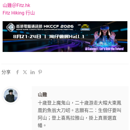
山雞＠Fitz.hk
Fitz Hiking 行山
分享
山雞
十歲登上魔鬼山，二十歲游走大帽大東鳳
凰釣魚翁大刀屻。志願有二：生個仔要叫
阿山；登上喜馬拉雅山，掛上真普選直
幡。