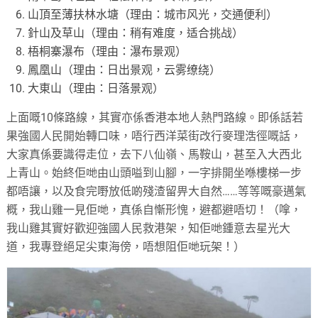
山頂至薄扶林水塘（理由：城市风光，交通便利）
針山及草山（理由：稍有难度，适合挑战）
梧桐寨瀑布（理由：瀑布景观）
鳳凰山（理由：日出景观，云雾缭绕）
大東山（理由：日落景观）
上面嘅10條路線，其實亦係香港本地人熱門路線。即係話若
果強國人民開始轉口味，唔行西洋菜街改行麥理浩徑嘅話，
大家真係要識得走位，去下八仙嶺、馬鞍山，甚至入大西北
上青山。始終佢哋由山頭嗌到山腳，一字排開坐喺樓梯一步
都唔讓，以及食完嘢放低啲殘渣留畀大自然……等等嘅豪邁氣
概，我山雞一見佢哋，真係自慚形愧，避都避唔切！（嗱，
我山雞其實好歡迎強國人民救港架，知佢哋鍾意去星光大
道，我專登絕足尖東海傍，唔想阻佢哋玩架！）