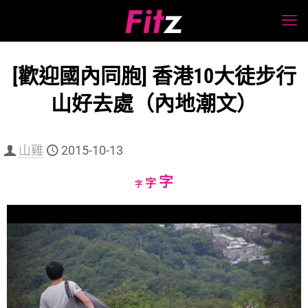
[歡迎國內同胞] 香港10大徒步行
山好去處（內地潮文）
山雞
2015-10-13
Increase
字
Reset
Decrease
字
字
font
font
font
size.
size.
size.