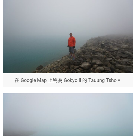
在 Google Map 上稱為 Gokyo II 的 Tauung Tsho。