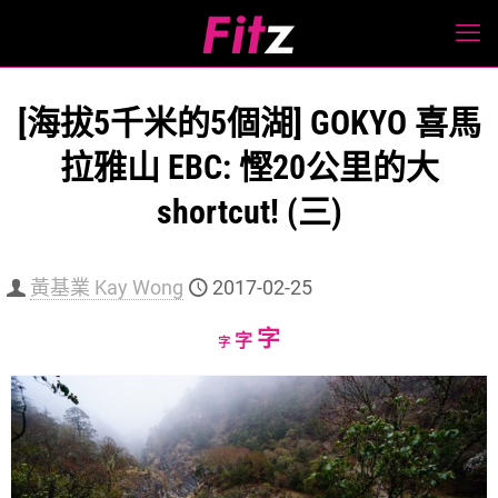
[海拔5千米的5個湖] GOKYO 喜馬
拉雅山 EBC: 慳20公里的大
shortcut! (三)
黃基業 Kay Wong
2017-02-25
Increase
字
Reset
Decrease
字
字
font
font
font
size.
size.
size.