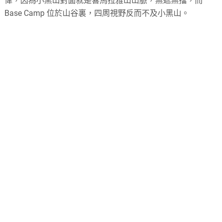
偉，因為小黑山對面就是喜馬拉雅山山脈，無遮無擋，而
Base Camp 位於山谷裏，四周視野反而不及小黑山。