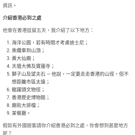
資訊。
介紹香港必到之處
他會在香港逗留五天，我介紹了以下地方：
海洋公園，若有時間才考慮迪士尼；
乘纜車到山頂；
黃大仙廟；
天壇大佛及寶蓮寺；
獅子山及望夫石 — 他說，一定要走走香港的山徑，但不
想距離市區太遠；
龍躍頭文物徑；
香港歷史博物館；
廟街大排檔；
茶餐廳。
假如有外國遊客請你介紹香港必到之處，你會想到甚麼地方
呢？