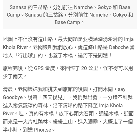
Sanasa 的三岔路，分別前往 Namche、Gokyo 和 Base
Camp。Sanasa 的三岔路，分別前往 Namche、Gokyo 和
Base Camp。
地圖上不但沒有這山路，最大問題是要橫過洶湧澎湃的 Imja
Khola River。老闆娘叫我們放心，說這條山路是 Deboche 當
地人「行出嚟」的，也蓋了木橋，過河不是問題！
旅程完後，從 GPS 量度，來回慳了 20 公里，怪不得可以用
少了兩天。
清晨，老闆娘送我和挑夫到旅館的後園，打開木閘，say
Goodbye、說聲「四天後見」，我們就出發，一分鐘不到就
進入霧氣籠罩的森林，沿不清晰的路下降至 Imja Khola
River。哇，真的有木橋！放下心頭大石頭，通過木橋，迎面
而來是一大片杜鵑林。緩緩上山，進入濃霧，大概走了一個
半小時，到達 Phortse。