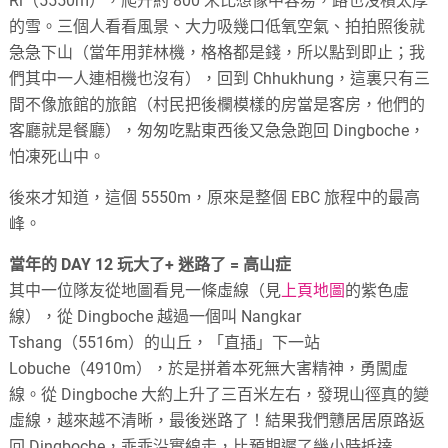
Ri（5550m），爬升約 800 米比想像中容易，路也沒積太厚
的雪。三個人看看風景、大力吸幾口低氧空氣、拍拍照後就
急急下山（當年用菲林機，格格都是錢，所以點到即止；我
們其中一人連相機也沒有），回到 Chhukhung，這裏只有三
間不像旅館的旅館（村民把後欄模樣的房當是客房，他們的
客廳就是餐廳），匆匆吃點東西後又急急跑回 Dingboche，
怕凍死山中。
後來才知道，這個 5550m，原來是整個 EBC 旅程中的最高
峰。
當年的 DAY 12 玩大了+ 迷路了 = 高山症
其中一位隊友從地圖看見一條虛線（見
上頁地圖
的紫色虛
線），從 Dingboche 越過一個叫 Nangkar
Tshang（5516m）的山丘，「直插」下一站
Lobuche（4910m），於是拼着本死無大害精神，勇闖虛
線。從 Dingboche 大約上升了三百米左右，發現山徑真的變
虛線，越來越不清晰，最後迷路了！結果我們戇居居原路返
回 Dingboche，乖乖沿實線走，比預期遲了幾小時抵達