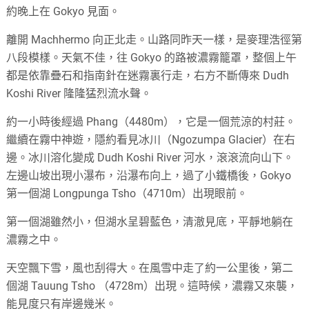
約晚上在 Gokyo 見面。
離開 Machhermo 向正北走。山路同昨天一樣，是麥理浩徑第
八段模樣。天氣不佳，往 Gokyo 的路被濃霧籠罩，整個上午
都是依靠疊石和指南針在迷霧裏行走，右方不斷傳來 Dudh
Koshi River 隆隆猛烈流水聲。
約一小時後經過 Phang（4480m），它是一個荒涼的村莊。
繼續在霧中神遊，隱約看見冰川（Ngozumpa Glacier）在右
邊。冰川溶化變成 Dudh Koshi River 河水，滾滾流向山下。
左邊山坡出現小瀑布，沿瀑布向上，過了小鐵橋後，Gokyo
第一個湖 Longpunga Tsho（4710m）出現眼前。
第一個湖雖然小，但湖水呈碧藍色，清澈見底，平靜地躺在
濃霧之中。
天空飄下雪，風也刮得大。在風雪中走了約一公里後，第二
個湖 Tauung Tsho （4728m）出現。這時候，濃霧又來襲，
能見度只有岸邊幾米。