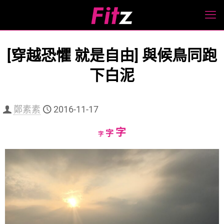
[穿越恐懼 就是自由] 與候鳥同跑
下白泥
鄭素素
2016-11-17
Increase
字
Reset
Decrease
字
字
font
font
font
size.
size.
size.