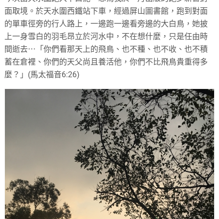
面取境。於天水圍西鐵站下車，經過屏山圖書館，跑到對面
的單車徑旁的行人路上，一邊跑一邊看旁邊的大白鳥，她披
上一身雪白的羽毛昂立於河水中，不在想什麼，只是任由時
間逝去⋯「你們看那天上的飛鳥、也不種、也不收、也不積
蓄在倉裡、你們的天父尚且養活他，你們不比飛鳥貴重得多
麼？」(馬太福音6:26)