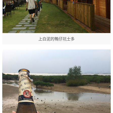
上白泥的鴨仔坑士多