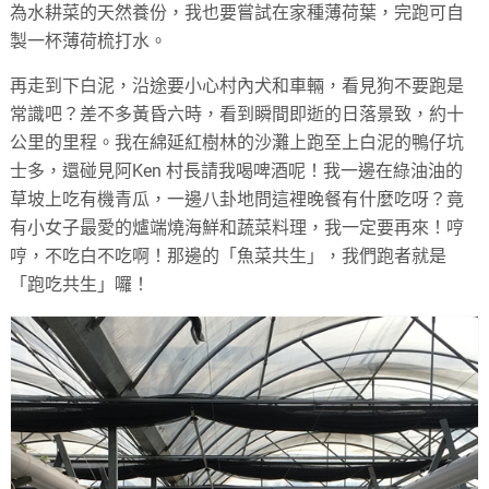
為水耕菜的天然養份，我也要嘗試在家種薄荷葉，完跑可自
製一杯薄荷梳打水。
再走到下白泥，沿途要小心村內犬和車輛，看見狗不要跑是
常識吧？差不多黃昏六時，看到瞬間即逝的日落景致，約十
公里的里程。我在綿延紅樹林的沙灘上跑至上白泥的鴨仔坑
士多，還碰見阿Ken 村長請我喝啤酒呢！我一邊在綠油油的
草坡上吃有機青瓜，一邊八卦地問這裡晚餐有什麼吃呀？竟
有小女子最愛的爐端燒海鮮和蔬菜料理，我一定要再來！哼
哼，不吃白不吃啊！那邊的「魚菜共生」，我們跑者就是
「跑吃共生」囉！