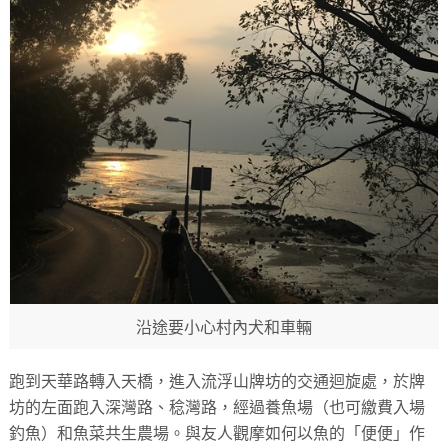
沿途要小心村內犬和車輛
跑到天華路轉入天橋，進入流浮山牌坊的交通迴旋處，於牌
坊的左面跑入深灣路、稔灣路，經過養魚場（也可繳費入場
釣魚）和魚菜共生農場。與友人觀摩如何以魚的「便便」作