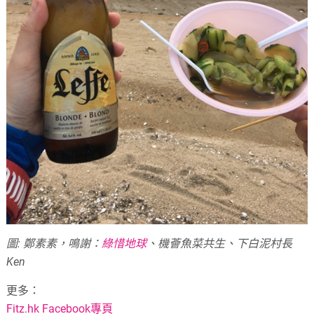
圖: 鄭素素，鳴謝：
綠惜地球
、機薈魚菜共生、下白泥村長
Ken
更多：
Fitz.hk Facebook專頁