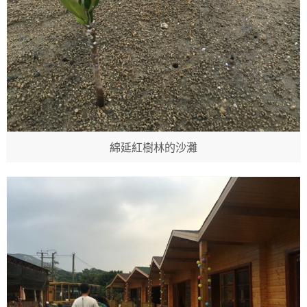
綿延紅樹林的沙灘