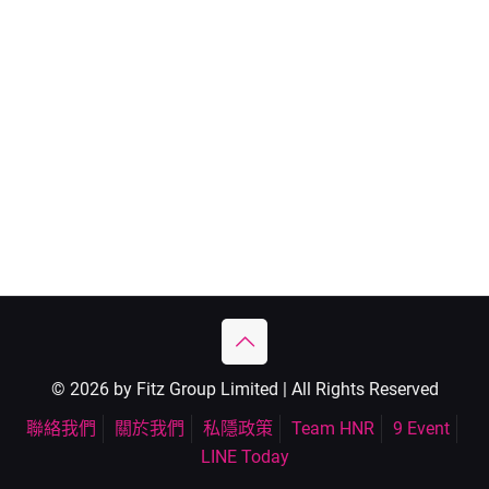
© 2026 by Fitz Group Limited | All Rights Reserved
聯絡我們
關於我們
私隱政策
Team HNR
9 Event
LINE Today