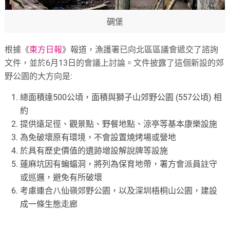
碉堡
根據《
東方日報
》報道，漁護署已向北區區議會遞交了諮詢
文件，並於6月13日的會議上討論。文件披露了這個新設的郊
野公園的大方向是:
總面積達500公頃，面積與獅子山郊野公園 (557公頃) 相
約
提供遠足徑、觀景點、野餐地點、涼亭等基本康樂設施
為免破壞原有環境，不會設置燒烤場或營地
於具有歷史價值的遺跡增設解說牌等設施
蓮麻坑因有蝙蝠洞，將列為保育地帶，署方會派員註守
或巡邏，避免有所破壞
考慮連合八仙嶺郊野公園，以及深圳梧桐山公園，建設
成一條生態走廊