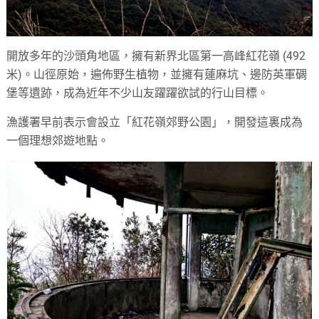
開放多年的沙頭角地區，擁有新界北區第一高峰紅花嶺 (492
米)。山徑原始，遍佈野生植物，並擁有蓮麻坑、邊防英軍碉
堡等遺跡，成為近年不少山友躍躍欲試的行山目標。
漁護署早前表示會設立「紅花嶺郊野公園」，開發這裏成為
一個理想郊遊地點。