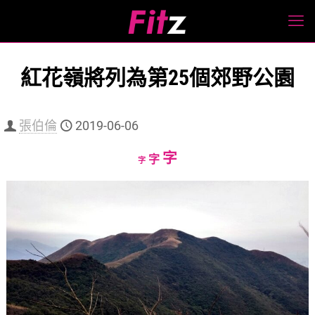
紅花嶺將列為第25個郊野公園
張伯倫
2019-06-06
Increase
字
Reset
Decrease
字
字
font
font
font
size.
size.
size.