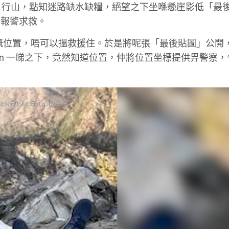
onal Forest 行山，點知迷路缺水缺糧，絕望之下坐喺懸崖影低「最
即報警求救。
佢嘅位置，唔可以搵救援住。於是將呢張「最後貼圖」公開
min 一睇之下，竟然知道位置，仲將位置坐標提供畀警察