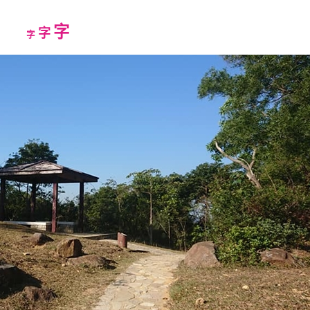
Increase
字
Reset
Decrease
字
字
font
font
font
size.
size.
size.