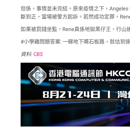
但係，事情並未完結。原來疫情之下，Angeles Na
斷到正，當場被警方起訴。若然成功定罪，Ren
如果被罰錢坐監，Rene真係地獄黑仔王，行山
#小學雞問題答案: 一睇地下嘅石板路，就估
資料:
CBS