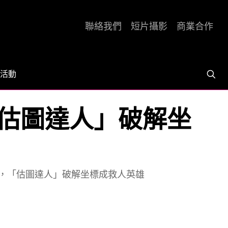
聯絡我們
短片攝影
商業合作
活動
估圖達人」破解坐
，「估圖達人」破解坐標成救人英雄