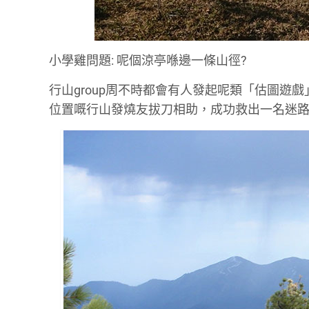
小學雞問題: 呢個涼亭喺邊一條山徑?
行山group周不時都會有人發起呢類「估圖
位置嘅行山發燒友拔刀相助，成功救出一名迷