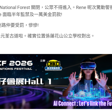
tional Forest 關閉，公眾不得進入。Rene 呢次驚動
e 面臨半年監禁及一萬美金罰款!
迷路仲要受罰，慘慘!
到係元荃古道啦。確實位置係蓮花山公立學校對出。