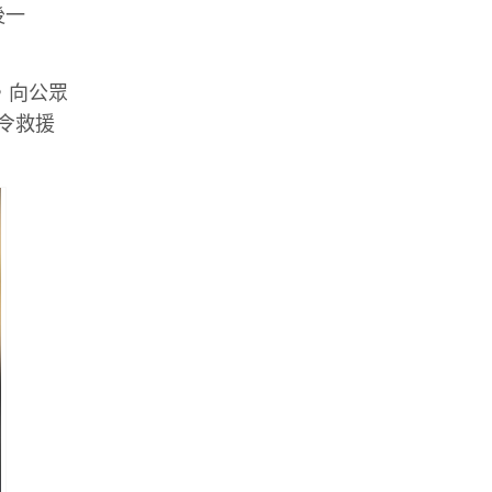
後一
，向公眾
，令救援