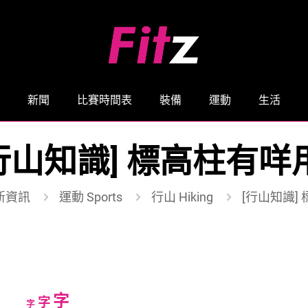
新聞
比賽時間表
裝備
運動
生活
行山知識] 標高柱有咩
新資訊
運動 Sports
行山 Hiking
[行山知識]
Increase
字
Reset
Decrease
字
字