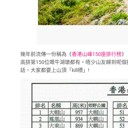
幾年前流傳一份稱為《
香港山峰150座排行榜
》
高排第150位嘅牛湖墩都有。唔少山友睇到呢
話，大家都要上山頂「kill標」!