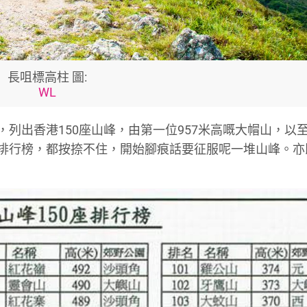
長咀標高柱 圖:
WL
，列出香港150座山峰，由第一位957米高嘅大帽山，以至
個排行榜，都按捺不住，開始腳痕話要征服呢一堆山峰。亦