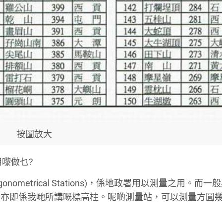
按圖放大
用嚟做乜?
ometrical Stations)，係地政署用以測量之用。而一
，亦即係我哋所講嘅標高柱。呢啲測量站，可以測量方圓
。