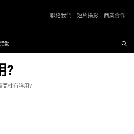
聯絡我們
短片攝影
商業合作
活動
用?
 標高柱有咩用?