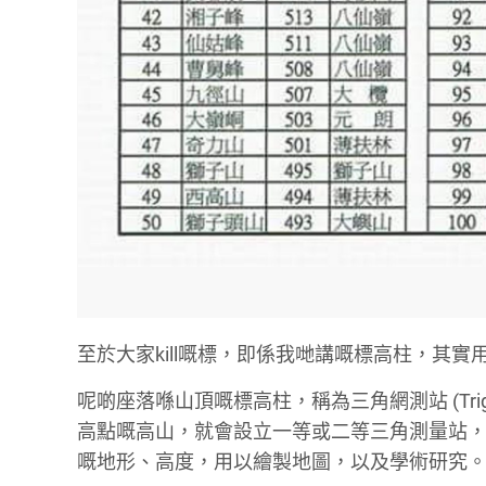
至於大家kill嘅標，即係我哋講嘅標高柱，其實
呢啲座落喺山頂嘅標高柱，稱為三角網測站 (Trigon
高點嘅高山，就會設立一等或二等三角測量站
嘅地形、高度，用以繪製地圖，以及學術研究