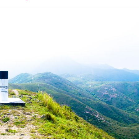
font
font
font
size.
size.
size.