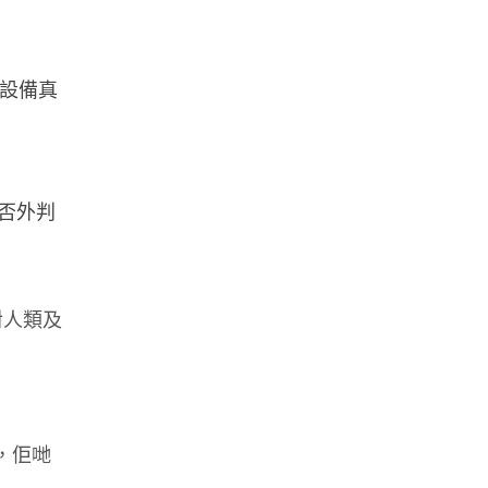
同設備真
否外判
對人類及
，佢哋