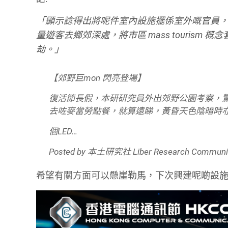
「顯示諗得出將呢件室內設施擺係室外嘅官員
量遊客去鄉郊深處，將市區 mass touris
劫。」
【郊野巨mon 閃亮登場】
復活節長假，本研研究員外出郊野公園考察，驚
去咗麥當勞點餐，就算遠睇，黃昏天色陰暗時
個LED…
Posted by
本土研究社 Liber Research Communi
希望有關方面可以懸崖勒馬，下次興建呢啲設