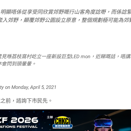
，明顯唔係從享受同欣賞郊野嘅行山客角度諗嘢，而係諗
m 概念套入郊野，顛覆郊野公園設立原意，整個規劃極可能為
見喺荔枝窩村屹立一座新設巨型LED mon，近睇嘅話，唔
亦會閃到頭暈暈。
ty
on
Monday, April 5, 2021
施之前，諮詢下市民先。