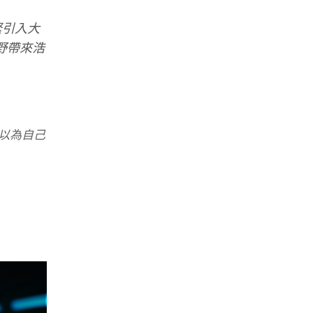
緊引入大
郊野帶來浩
講以為自己