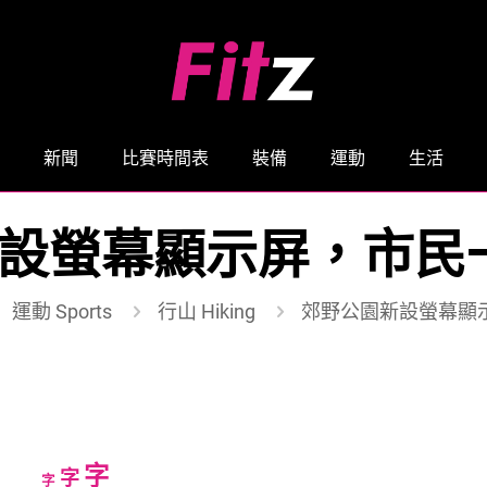
新聞
比賽時間表
裝備
運動
生活
設螢幕顯示屏，市民一面倒
運動 Sports
行山 Hiking
郊野公園新設螢幕顯示屏
Increase
字
Reset
Decrease
字
字