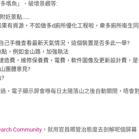
多嚿魚」、破壞景觀等:
附近景點……
如果有資源，不如做多d廁所優化工程啦，衆多廁所衛生
自己手機查看最新天氣情況，這個裝置是否多此一舉?
熱點，例如金山路，加強執法
建造費，維修保養費，電費，軟件圖像及更新設計費，是
山團體意見?
?
釋過，電子顯示屏會喺每日太陽落山之後自動關閉，唔會
arch Community
，就用官員嘅管治態度去剖解呢個屏幕