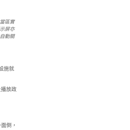
當區實
顯示屏亦
自動關
設施就
及播放政
一面倒，