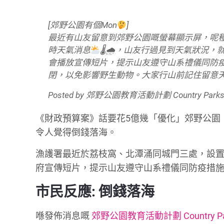
[郊野公園有個Mon
]
最近有山友留意到郊野公園嘅螢幕顯示屏，呢
時天氣消息
🌡🌧，山友行過見到天氣狀況
會播放宣傳短片，提示山友遵守山系禮儀同防
閉，以免影響野生動物。大家行山前記住留意
Posted by
郊野公園教育活動計劃 Country Parks Ed
《財政預算案》話要花5億幾「優化」郊野公園
令人覺得倒錢落海。
漁護署最近於荔枝窩、北潭涌同城門三處，設
府宣傳短片，提示山友遵守山系禮儀同防疫措
市民反應: 倒錢落海
喺發佈消息嘅
郊野公園教育活動計劃 Country Parks