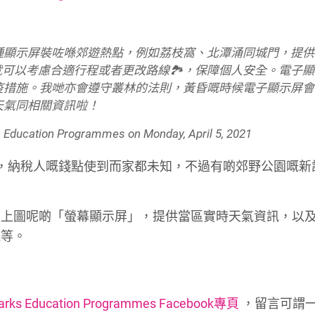
font
font
font
size.
size.
size.
種顯示屏裝咗喺郊遊熱點，例如荔枝窩、北潭涌同城門，提供
，就可以考慮合適行程或者更改路線🏞，保障個人安全。電子
疫措施。我哋亦會遵守叢林的法則，黃昏嘅時候電子顯示屏會
天氣同相關資訊啦！
ucation Programmes
on
Monday, April 5, 2021
，納稅人嘅錢點使到而家都未知，不過有啲郊野公園嘅新
置上圖呢啲「螢幕顯示屏」，提供當區實時天氣資訊，以
施等。
 Education Programmes Facebook專頁
，留言可謂