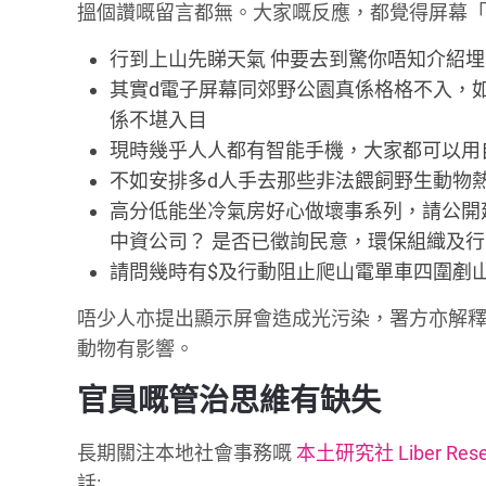
搵個讚嘅留言都無。大家嘅反應，都覺得屏幕「
行到上山先睇天氣 仲要去到驚你唔知介紹埋
其實d電子屏幕同郊野公園真係格格不入，
係不堪入目
現時幾乎人人都有智能手機，大家都可以用
不如安排多d人手去那些非法餵飼野生動物
高分低能坐冷氣房好心做壞事系列，請公開
中資公司？ 是否已徵詢民意，環保組織及行
請問幾時有$及行動阻止爬山電單車四圍剷山
唔少人亦提出顯示屏會造成光污染，署方亦解
動物有影響。
官員嘅管治思維有缺失
長期關注本地社會事務嘅
本土研究社 Liber Rese
話: